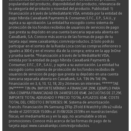
popularidad del producto, disponibilidad del producto, relevancia de
la categoría del producto y novedad del producto. Publicidad: 1)
Financiación a través de la MediaMarkt VISA, emitida por la entidad de
pago híbrida CaixaBank Payments & Consumer, E.F.C., E.P., S.A.U., y
sujeta a su aprobación. La entidad ha escogido como sistema de
protección de los fondos recibidos de usuarios de servicios de pago
que presta su depósito en una cuenta bancaria separada abierta en
CaixaBank, S.A. Conoce más acerca de las formas de pago de tu
tarjeta aquí: www.caixabankpc.com/es/productos. 2) Solo podrás
participar en el sorteo de la Rueda Loca con las compras inferiores o
iguales a 300 € y en el mismo día de la compra; entra en la app InOne
y prueba suerte. *Financiación a través de la MediaMarkt VISA,
emitida por la entidad de pago híbrida CaixaBank Payments &
Consumer, E.F.C., E.P., S.A.U., y sujeta a su autorización. La entidad ha
escogido como sistema de protección de los fondos recibidos de
usuarios de servicios de pago que presta su depósito en una cuenta
bancaria separada abierta en CaixaBank, S.A. TIN 0% TAE 0%.
Financiación en 3, 6, 10, 12, 18, 20 y 24 meses sin intereses. ******TAE
0%****** TIN 0%. IMPORTE MÍNIMO A FINANCIAR 299€. EJEMPLO PARA
UNA COMPRA FINANCIADAD EN 24 MESES DE 654€. 24 CUOTAS DE 27,25€.
IMPORTE TOTAL ADEUDADO Y PRECIO TOTAL A PLAZOS: 654€. COSTE
TOTAL DEL CRÉDITO E INTERESES: 0€. Sistema de amortización
francés. Financiación 0% Samsung ZFlip ZFold 8 Watch9 y Ultra2 válida
desde el 22/07/2026 15:00hs al 31/08/2026 23:59hs en nuestras tiendas
físicas, en mediamarkt.es y en la app, no acumulable a otras
promociones. Conoce más acerca de las formas de pago de tu
tarjeta aquí: www.caixabankpc.com/es/productos.