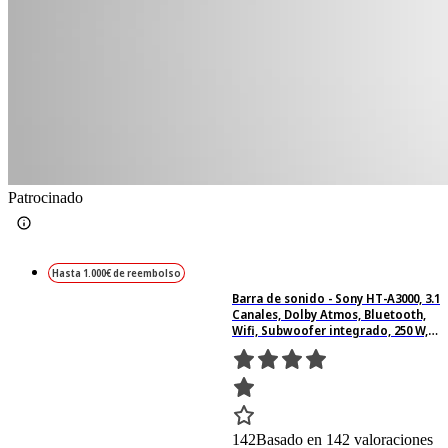
Patrocinado
Hasta 1.000€ de reembolso
Barra de sonido - Sony HT-A3000, 3.1
Canales, Dolby Atmos, Bluetooth,
Wifi, Subwoofer integrado, 250 W,
Alexa, Google Home, Negro
142
Basado en 142 valoraciones