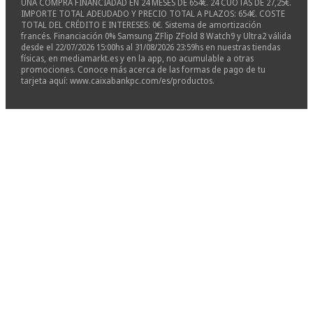
UNA COMPRA FINANCIADAD EN 24 MESES DE 654€. 24 CUOTAS DE 27,25€.
IMPORTE TOTAL ADEUDADO Y PRECIO TOTAL A PLAZOS: 654€. COSTE
TOTAL DEL CRÉDITO E INTERESES: 0€. Sistema de amortización
francés. Financiación 0% Samsung ZFlip ZFold 8 Watch9 y Ultra2 válida
desde el 22/07/2026 15:00hs al 31/08/2026 23:59hs en nuestras tiendas
físicas, en mediamarkt.es y en la app, no acumulable a otras
promociones. Conoce más acerca de las formas de pago de tu
tarjeta aquí: www.caixabankpc.com/es/productos.