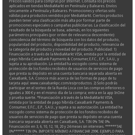
Precios válidos para compras por Internet. Consulta los precios
aplicados en tiendas MediaMarkt en Península y Baleares. Envíos
únicamente a Península y Baleares. Promociones y ofertas solo
válidas para productos vendidos por MediaMarkt. Ciertos productos
pueden tener una clasificación más alta por formar parte de
promociones especiales o campañas publicitarias. La clasificación del
resultado de la búsqueda se basa, además, en los siguientes
parámetros principales (por orden de relevancia descendente):
coincidencia del término de búsqueda con los datos del producto,
popularidad del producto, disponibilidad del producto, relevancia de
la categoría del producto y novedad del producto. Publicidad: 1)
Financiación a través de la MediaMarkt VISA, emitida por la entidad de
pago híbrida CaixaBank Payments & Consumer, E.F.C., E.P., S.A.U., y
sujeta a su aprobación. La entidad ha escogido como sistema de
protección de los fondos recibidos de usuarios de servicios de pago
que presta su depósito en una cuenta bancaria separada abierta en
CaixaBank, S.A. Conoce más acerca de las formas de pago de tu
tarjeta aquí: www.caixabankpc.com/es/productos. 2) Solo podrás
participar en el sorteo de la Rueda Loca con las compras inferiores o
iguales a 300 € y en el mismo día de la compra; entra en la app InOne
y prueba suerte. *Financiación a través de la MediaMarkt VISA,
emitida por la entidad de pago híbrida CaixaBank Payments &
Consumer, E.F.C., E.P., S.A.U., y sujeta a su autorización. La entidad ha
escogido como sistema de protección de los fondos recibidos de
usuarios de servicios de pago que presta su depósito en una cuenta
bancaria separada abierta en CaixaBank, S.A. TIN 0% TAE 0%.
Financiación en 3, 6, 10, 12, 18, 20 y 24 meses sin intereses. ******TAE
0%****** TIN 0%. IMPORTE MÍNIMO A FINANCIAR 299€. EJEMPLO PARA