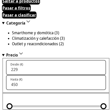
Saltar a productos
Pasar a filtros
Pasar a clasificar
Categoría
Smarthome y domótica
(3)
Climatización y calefacción
(3)
Outlet y reacondicionados
(2)
Precio
Desde (€)
Hasta (€)