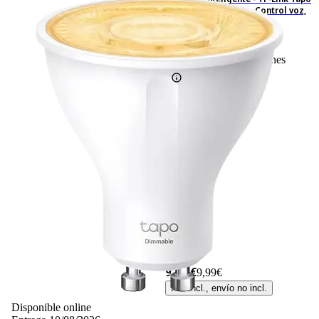
L610, LED, RGB, 350 lm, Control voz,
Regulable, GU10, Blanco
1
Basado en 1 valoraciones
9,99 €
9,99€
IVA incl., envío no incl.
Disponible online