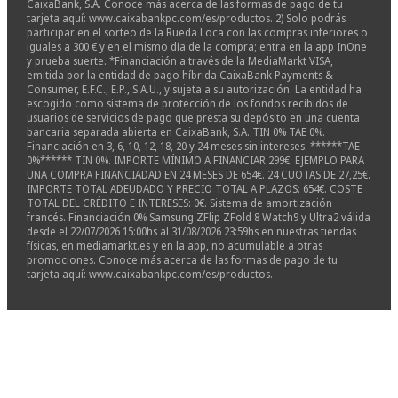
CaixaBank, S.A. Conoce más acerca de las formas de pago de tu
tarjeta aquí: www.caixabankpc.com/es/productos. 2) Solo podrás
participar en el sorteo de la Rueda Loca con las compras inferiores o
iguales a 300 € y en el mismo día de la compra; entra en la app InOne
y prueba suerte. *Financiación a través de la MediaMarkt VISA,
emitida por la entidad de pago híbrida CaixaBank Payments &
Consumer, E.F.C., E.P., S.A.U., y sujeta a su autorización. La entidad ha
escogido como sistema de protección de los fondos recibidos de
usuarios de servicios de pago que presta su depósito en una cuenta
bancaria separada abierta en CaixaBank, S.A. TIN 0% TAE 0%.
Financiación en 3, 6, 10, 12, 18, 20 y 24 meses sin intereses. ******TAE
0%****** TIN 0%. IMPORTE MÍNIMO A FINANCIAR 299€. EJEMPLO PARA
UNA COMPRA FINANCIADAD EN 24 MESES DE 654€. 24 CUOTAS DE 27,25€.
IMPORTE TOTAL ADEUDADO Y PRECIO TOTAL A PLAZOS: 654€. COSTE
TOTAL DEL CRÉDITO E INTERESES: 0€. Sistema de amortización
francés. Financiación 0% Samsung ZFlip ZFold 8 Watch9 y Ultra2 válida
desde el 22/07/2026 15:00hs al 31/08/2026 23:59hs en nuestras tiendas
físicas, en mediamarkt.es y en la app, no acumulable a otras
promociones. Conoce más acerca de las formas de pago de tu
tarjeta aquí: www.caixabankpc.com/es/productos.