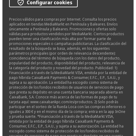
Configurar cookies
Precios válidos para compras por Internet. Consulta los precios
aplicados en tiendas MediaMarkt en Península y Baleares. Envíos
únicamente a Península y Baleares. Promociones y ofertas solo
válidas para productos vendidos por MediaMarkt. Ciertos productos
pueden tener una clasificación más alta por formar parte de
promociones especiales o campañas publicitarias. La clasificación del
resultado de la búsqueda se basa, además, en los siguientes
parámetros principales (por orden de relevancia descendente):
coincidencia del término de búsqueda con los datos del producto,
popularidad del producto, disponibilidad del producto, relevancia de
la categoría del producto y novedad del producto. Publicidad: 1)
Financiación a través de la MediaMarkt VISA, emitida por la entidad de
pago híbrida CaixaBank Payments & Consumer, E.F.C., E.P., S.A.U., y
sujeta a su aprobación. La entidad ha escogido como sistema de
protección de los fondos recibidos de usuarios de servicios de pago
que presta su depósito en una cuenta bancaria separada abierta en
CaixaBank, S.A. Conoce más acerca de las formas de pago de tu
tarjeta aquí: www.caixabankpc.com/es/productos. 2) Solo podrás
participar en el sorteo de la Rueda Loca con las compras inferiores o
iguales a 300 € y en el mismo día de la compra; entra en la app InOne
y prueba suerte. *Financiación a través de la MediaMarkt VISA,
emitida por la entidad de pago híbrida CaixaBank Payments &
Consumer, E.F.C., E.P., S.A.U., y sujeta a su autorización. La entidad ha
escogido como sistema de protección de los fondos recibidos de
usuarios de servicios de pago que presta su depósito en una cuenta