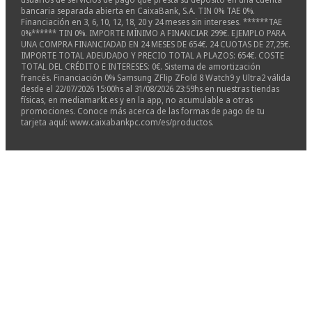
bancaria separada abierta en CaixaBank, S.A. TIN 0% TAE 0%.
Financiación en 3, 6, 10, 12, 18, 20 y 24 meses sin intereses. ******TAE
0%****** TIN 0%. IMPORTE MÍNIMO A FINANCIAR 299€. EJEMPLO PARA
UNA COMPRA FINANCIADAD EN 24 MESES DE 654€. 24 CUOTAS DE 27,25€.
IMPORTE TOTAL ADEUDADO Y PRECIO TOTAL A PLAZOS: 654€. COSTE
TOTAL DEL CRÉDITO E INTERESES: 0€. Sistema de amortización
francés. Financiación 0% Samsung ZFlip ZFold 8 Watch9 y Ultra2 válida
desde el 22/07/2026 15:00hs al 31/08/2026 23:59hs en nuestras tiendas
físicas, en mediamarkt.es y en la app, no acumulable a otras
promociones. Conoce más acerca de las formas de pago de tu
tarjeta aquí: www.caixabankpc.com/es/productos.