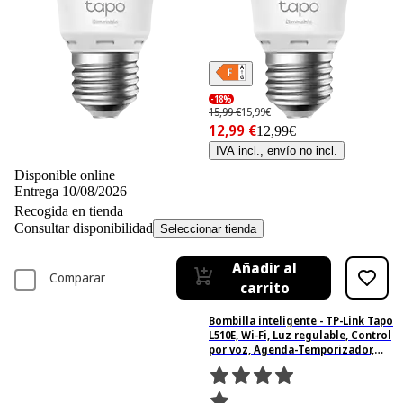
-18%
15,99 €
15,99€
12,99 €
12,99€
IVA incl., envío no incl.
Disponible online
Entrega 10/08/2026
Recogida en tienda
Consultar disponibilidad
Seleccionar tienda
Añadir al
Comparar
carrito
Bombilla inteligente - TP-Link Tapo
L510E, Wi-Fi, Luz regulable, Control
por voz, Agenda-Temporizador,
Blanco