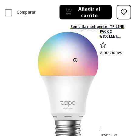
Añadir al
Comparar
carrito
Bombilla inteligente - TP-LINK
BOMBILLA TAPO PACK 2
A60/E27/RGB/8.5W/806 LM/F,
Casquillo E27, Control por voz,
Regulador de intensidad, RGB
0
Basado en 0 valoraciones
37,77 €
37,77€
37,40 €
37,40€
(precio por litro = 37400,– €)