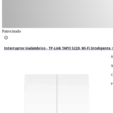
Patrocinado
Interruptor inalámbrico - TP-Link TAPO S220, Wi-Fi Inteligente,
Á
S
C
P