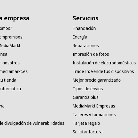
a empresa
Servicios
somos?
Financiación
compromisos
Energía
 MediaMarkt
Reparaciones
ensa
Impresión de fotos
n nosotros
Instalación de electrodomésticos
 mediamarkt.es
Trade In: Vende tus dispositivos
tu tienda
Mejor precio garantizado
informática
Tipos de envíos
Garantía plus
ana
MediaMarkt Empresas
Talleres y formaciones
e divulgación de vulnerabilidades
Tarjeta regalo
Solicitar factura