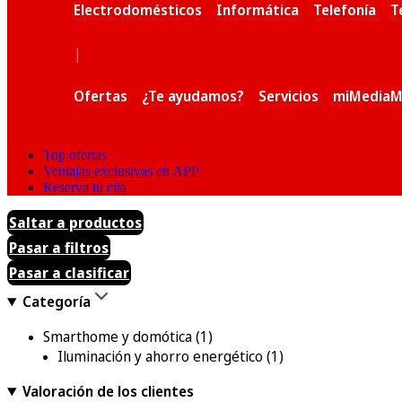
Electrodomésticos
Informática
Telefonía
T
|
Ofertas
¿Te ayudamos?
Servicios
miMediaM
Top ofertas
Ventajas exclusivas en APP
Reserva tu cita
Saltar a productos
Pasar a filtros
Pasar a clasificar
Categoría
Smarthome y domótica
(1)
Iluminación y ahorro energético
(1)
Valoración de los clientes