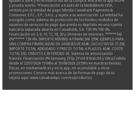
iguales a 300 € y en el mismo día de la compra; entra en la app InOne
y prueba suerte. *Financiación a través de la MediaMarkt VISA,
emitida por la entidad de pago híbrida CaixaBank Payments &
Consumer, E.F.C., E.P., S.A.U., y sujeta a su autorización. La entidad ha
escogido como sistema de protección de los fondos recibidos de
usuarios de servicios de pago que presta su depósito en una cuenta
bancaria separada abierta en CaixaBank, S.A. TIN 0% TAE 0%.
Financiación en 3, 6, 10, 12, 18, 20 y 24 meses sin intereses. ******TAE
0%****** TIN 0%. IMPORTE MÍNIMO A FINANCIAR 299€. EJEMPLO PARA
UNA COMPRA FINANCIADAD EN 24 MESES DE 654€. 24 CUOTAS DE 27,25€.
IMPORTE TOTAL ADEUDADO Y PRECIO TOTAL A PLAZOS: 654€. COSTE
TOTAL DEL CRÉDITO E INTERESES: 0€. Sistema de amortización
francés. Financiación 0% Samsung ZFlip ZFold 8 Watch9 y Ultra2 válida
desde el 22/07/2026 15:00hs al 31/08/2026 23:59hs en nuestras tiendas
físicas, en mediamarkt.es y en la app, no acumulable a otras
promociones. Conoce más acerca de las formas de pago de tu
tarjeta aquí: www.caixabankpc.com/es/productos.