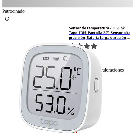
Patrocinado
Sensor de temperatura - TP-Link
Tapo T315, Pantalla 2.7", Sensor alta
precisión, Batería larga duración,
Gris
27
Basado en 27 valoraciones
-10%