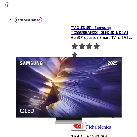
Pack contenidos
TV OLED 55" - Samsung
TQ55S90FAEXXC, OLED 4K, NQ4 AI
Gen3 Processor, Smart TV full AI,
Wifi, Negro grafito
1360
Basado en 1360
valoraciones
Ficha técnica
1342,– €
1342,00€