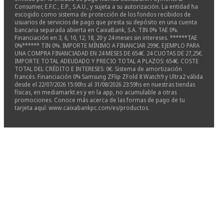
Consumer, E.F.C., E.P., S.A.U., y sujeta a su autorización. La entidad ha
escogido como sistema de protección de los fondos recibidos de
usuarios de servicios de pago que presta su depósito en una cuenta
bancaria separada abierta en CaixaBank, S.A. TIN 0% TAE 0%.
Financiación en 3, 6, 10, 12, 18, 20 y 24 meses sin intereses. ******TAE
0%****** TIN 0%. IMPORTE MÍNIMO A FINANCIAR 299€. EJEMPLO PARA
UNA COMPRA FINANCIADAD EN 24 MESES DE 654€. 24 CUOTAS DE 27,25€.
IMPORTE TOTAL ADEUDADO Y PRECIO TOTAL A PLAZOS: 654€. COSTE
TOTAL DEL CRÉDITO E INTERESES: 0€. Sistema de amortización
francés. Financiación 0% Samsung ZFlip ZFold 8 Watch9 y Ultra2 válida
desde el 22/07/2026 15:00hs al 31/08/2026 23:59hs en nuestras tiendas
físicas, en mediamarkt.es y en la app, no acumulable a otras
promociones. Conoce más acerca de las formas de pago de tu
tarjeta aquí: www.caixabankpc.com/es/productos.