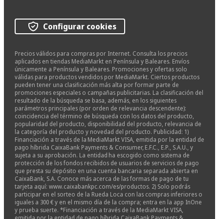
Configurar cookies
Precios válidos para compras por Internet. Consulta los precios
aplicados en tiendas MediaMarkt en Península y Baleares. Envíos
únicamente a Península y Baleares. Promociones y ofertas solo
válidas para productos vendidos por MediaMarkt. Ciertos productos
pueden tener una clasificación más alta por formar parte de
promociones especiales o campañas publicitarias. La clasificación del
resultado de la búsqueda se basa, además, en los siguientes
parámetros principales (por orden de relevancia descendente):
coincidencia del término de búsqueda con los datos del producto,
popularidad del producto, disponibilidad del producto, relevancia de
la categoría del producto y novedad del producto. Publicidad: 1)
Financiación a través de la MediaMarkt VISA, emitida por la entidad de
pago híbrida CaixaBank Payments & Consumer, E.F.C., E.P., S.A.U., y
sujeta a su aprobación. La entidad ha escogido como sistema de
protección de los fondos recibidos de usuarios de servicios de pago
que presta su depósito en una cuenta bancaria separada abierta en
CaixaBank, S.A. Conoce más acerca de las formas de pago de tu
tarjeta aquí: www.caixabankpc.com/es/productos. 2) Solo podrás
participar en el sorteo de la Rueda Loca con las compras inferiores o
iguales a 300 € y en el mismo día de la compra; entra en la app InOne
y prueba suerte. *Financiación a través de la MediaMarkt VISA,
emitida por la entidad de pago híbrida CaixaBank Payments &