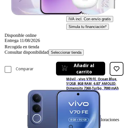
-6%
499,– €
499,00€
469,– €
469,00€
IVA incl. Con envío gratis
Simula tu financiación*
Disponible online
Entrega 11/08/2026
Recogida en tienda
Consultar disponibilidad
Seleccionar tienda
Añadir al
Comparar
carrito
Móvil - vivo V70 FE, Ocean Blue,
512GB, 8GB RAM, 6.83" AMOLED,
Dimensity 7360-Turbo, 7000 mAh
14
Basado en 14 valoraciones