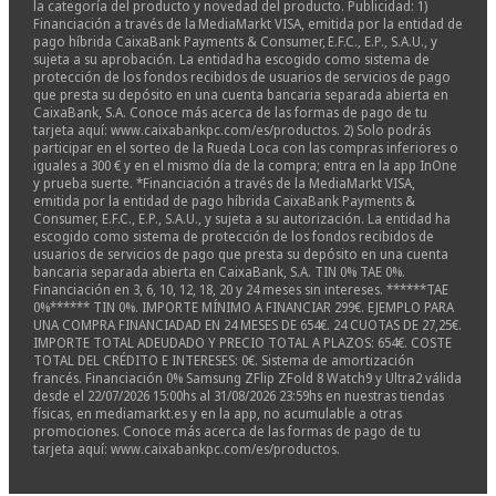
la categoría del producto y novedad del producto. Publicidad: 1)
Financiación a través de la MediaMarkt VISA, emitida por la entidad de
pago híbrida CaixaBank Payments & Consumer, E.F.C., E.P., S.A.U., y
sujeta a su aprobación. La entidad ha escogido como sistema de
protección de los fondos recibidos de usuarios de servicios de pago
que presta su depósito en una cuenta bancaria separada abierta en
CaixaBank, S.A. Conoce más acerca de las formas de pago de tu
tarjeta aquí: www.caixabankpc.com/es/productos. 2) Solo podrás
participar en el sorteo de la Rueda Loca con las compras inferiores o
iguales a 300 € y en el mismo día de la compra; entra en la app InOne
y prueba suerte. *Financiación a través de la MediaMarkt VISA,
emitida por la entidad de pago híbrida CaixaBank Payments &
Consumer, E.F.C., E.P., S.A.U., y sujeta a su autorización. La entidad ha
escogido como sistema de protección de los fondos recibidos de
usuarios de servicios de pago que presta su depósito en una cuenta
bancaria separada abierta en CaixaBank, S.A. TIN 0% TAE 0%.
Financiación en 3, 6, 10, 12, 18, 20 y 24 meses sin intereses. ******TAE
0%****** TIN 0%. IMPORTE MÍNIMO A FINANCIAR 299€. EJEMPLO PARA
UNA COMPRA FINANCIADAD EN 24 MESES DE 654€. 24 CUOTAS DE 27,25€.
IMPORTE TOTAL ADEUDADO Y PRECIO TOTAL A PLAZOS: 654€. COSTE
TOTAL DEL CRÉDITO E INTERESES: 0€. Sistema de amortización
francés. Financiación 0% Samsung ZFlip ZFold 8 Watch9 y Ultra2 válida
desde el 22/07/2026 15:00hs al 31/08/2026 23:59hs en nuestras tiendas
físicas, en mediamarkt.es y en la app, no acumulable a otras
promociones. Conoce más acerca de las formas de pago de tu
tarjeta aquí: www.caixabankpc.com/es/productos.