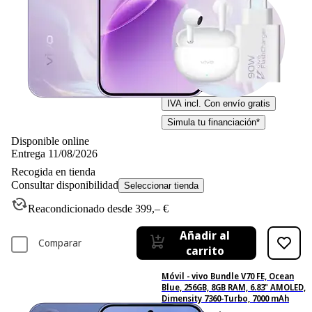
Ficha técnica
-6%
449,– €
449,00€
419,– €
419,00€
IVA incl. Con envío gratis
Simula tu financiación*
Disponible online
Entrega 11/08/2026
Recogida en tienda
Consultar disponibilidad
Seleccionar tienda
Reacondicionado desde 399,– €
Añadir al
Comparar
carrito
Móvil - vivo Bundle V70 FE, Ocean
Blue, 256GB, 8GB RAM, 6.83" AMOLED,
Dimensity 7360-Turbo, 7000 mAh