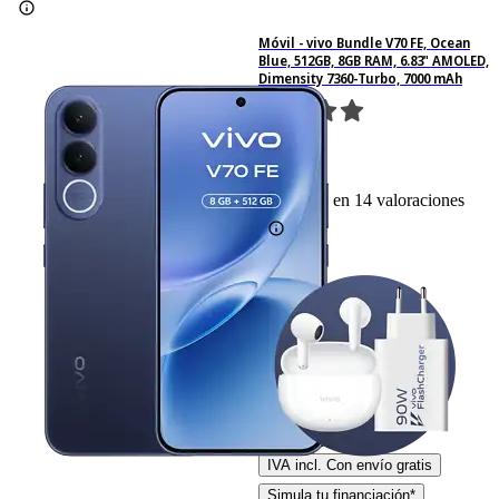
Móvil - vivo Bundle V70 FE, Ocean
Blue, 512GB, 8GB RAM, 6.83" AMOLED,
Dimensity 7360-Turbo, 7000 mAh
14
Basado en 14 valoraciones
Ficha técnica
-6%
499,– €
499,00€
469,– €
469,00€
IVA incl. Con envío gratis
Simula tu financiación*