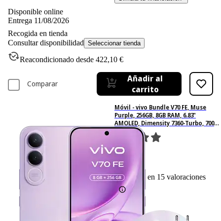
Disponible online
Entrega 11/08/2026
Recogida en tienda
Consultar disponibilidad
Seleccionar tienda
Reacondicionado desde 422,10 €
Añadir al
Comparar
carrito
Móvil - vivo Bundle V70 FE, Muse
Purple, 256GB, 8GB RAM, 6.83"
AMOLED, Dimensity 7360-Turbo, 7000
mAh
15
Basado en 15 valoraciones