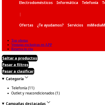
Electrodomésticos
Informática
Telefonía
T
|
Ofertas
¿Te ayudamos?
Servicios
miMediaM
Top ofertas
Ventajas exclusivas en APP
Reserva tu cita
Saltar a productos
Pasar a filtros
Pasar a clasificar
Categoría
Telefonía
(11)
Outlet y reacondicionados
(1)
Campañas destacadas