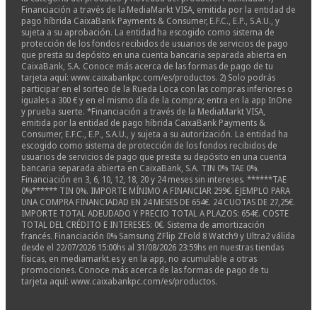
Financiación a través de la MediaMarkt VISA, emitida por la entidad de
pago híbrida CaixaBank Payments & Consumer, E.F.C., E.P., S.A.U., y
sujeta a su aprobación. La entidad ha escogido como sistema de
protección de los fondos recibidos de usuarios de servicios de pago
que presta su depósito en una cuenta bancaria separada abierta en
CaixaBank, S.A. Conoce más acerca de las formas de pago de tu
tarjeta aquí: www.caixabankpc.com/es/productos. 2) Solo podrás
participar en el sorteo de la Rueda Loca con las compras inferiores o
iguales a 300 € y en el mismo día de la compra; entra en la app InOne
y prueba suerte. *Financiación a través de la MediaMarkt VISA,
emitida por la entidad de pago híbrida CaixaBank Payments &
Consumer, E.F.C., E.P., S.A.U., y sujeta a su autorización. La entidad ha
escogido como sistema de protección de los fondos recibidos de
usuarios de servicios de pago que presta su depósito en una cuenta
bancaria separada abierta en CaixaBank, S.A. TIN 0% TAE 0%.
Financiación en 3, 6, 10, 12, 18, 20 y 24 meses sin intereses. ******TAE
0%****** TIN 0%. IMPORTE MÍNIMO A FINANCIAR 299€. EJEMPLO PARA
UNA COMPRA FINANCIADAD EN 24 MESES DE 654€. 24 CUOTAS DE 27,25€.
IMPORTE TOTAL ADEUDADO Y PRECIO TOTAL A PLAZOS: 654€. COSTE
TOTAL DEL CRÉDITO E INTERESES: 0€. Sistema de amortización
francés. Financiación 0% Samsung ZFlip ZFold 8 Watch9 y Ultra2 válida
desde el 22/07/2026 15:00hs al 31/08/2026 23:59hs en nuestras tiendas
físicas, en mediamarkt.es y en la app, no acumulable a otras
promociones. Conoce más acerca de las formas de pago de tu
tarjeta aquí: www.caixabankpc.com/es/productos.