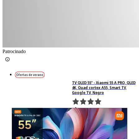
Patrocinado
Ofertas de verano
TV QLED 55" - Xiaomi 55 A PRO, QLED
4K, Quad cortex A55, Smart TV,
Google TV, Negro
1021
Basado en 1021
valoraciones