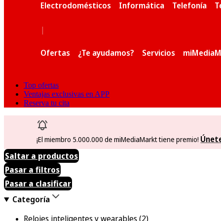
Electrodomésticos
Informática
Telefonía
T
|
Ofertas
¿Te ayudamos?
Servicios
miMediaM
Top ofertas
Ventajas exclusivas en APP
Reserva tu cita
Únet
¡El miembro 5.000.000 de miMediaMarkt tiene premio!
Saltar a productos
Pasar a filtros
Pasar a clasificar
Categoría
Relojes inteligentes y wearables
(2)