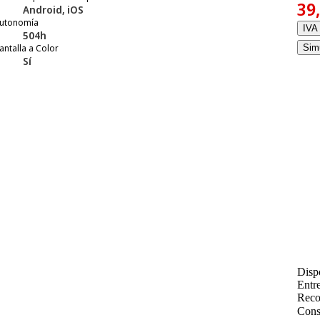
39
Android, iOS
utonomía
IVA 
504h
antalla a Color
Simu
Sí
Disp
Entr
Reco
Cons