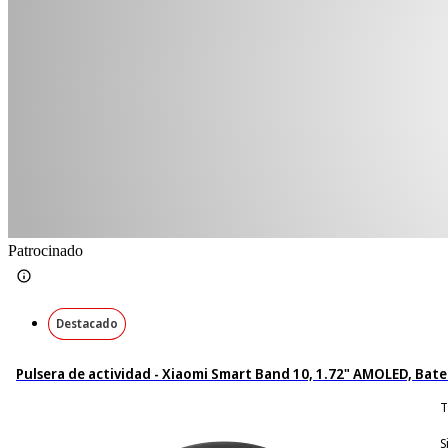
Patrocinado
Destacado
Pulsera de actividad - Xiaomi Smart Band 10, 1.72" AMOLED, Bate
T
S