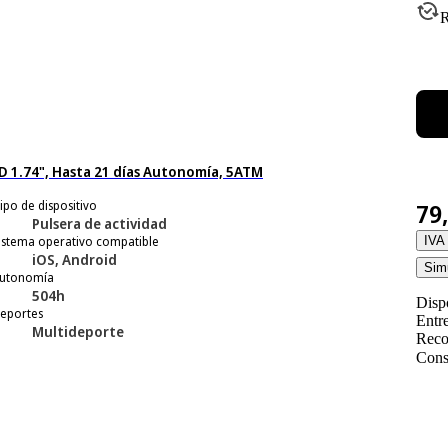
R
ED 1.74", Hasta 21 días Autonomía, 5ATM
ipo de dispositivo
79
Pulsera de actividad
istema operativo compatible
IVA 
iOS, Android
Simu
utonomía
504h
Disp
eportes
Entr
Multideporte
Reco
Cons