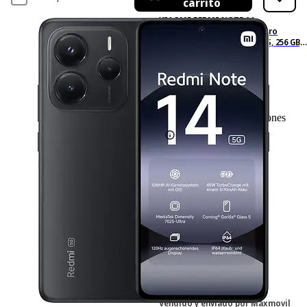
carrito
XIAOMI REDMI NOTE 14
6.67P/5G/8N/8+256GB/B, Negro
medianoche, Móvil HyperOS, 256 GB,
8 GB RAM, 6,67 " AMOLED FHD+,
MediaTek Dimensity 7025-Ultra, 5,110
mAh
99
Basado en 99 valoraciones
Ficha técnica
-13%
295,11 €
295,11€
254,48 €
254,48€
IVA incl., envío no incl.
Vendido y enviado por
Maxmovil