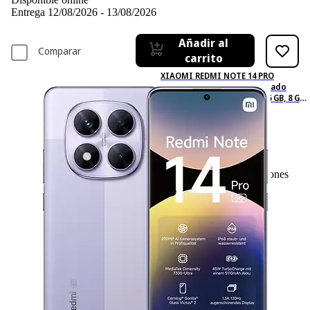
Entrega 12/08/2026 - 13/08/2026
Añadir al
Comparar
carrito
XIAOMI REDMI NOTE 14 PRO
6.67P/5G/8N/8+256GB/P, Morado
lavanda, Móvil Android, 256 GB, 8 GB
RAM, 6,67 " AMOLED 1.5K, MediaTek
Dimensity 7300-Ultra, 5110 mAh
28
Basado en 28 valoraciones
Ficha técnica
-34%