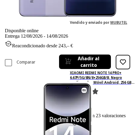
399,– €
399,00€
259,48 €
259,48€
IVA incl. Con envío gratis
Vendido y enviado por
MUBUTEL
Disponible online
Entrega 12/08/2026 - 14/08/2026
Reacondicionado desde 243,– €
Añadir al
Comparar
carrito
XIAOMI REDMI NOTE 14 PRO+
6.67P/5G/8N/8+256GB/B, Negro
medianoche, Móvil Android, 256 GB, 8
GB RAM, 6,67 " AMOLED 1.5K,
Snapdragon 7s Gen 3., 5,110 mAh
23
Basado en 23 valoraciones