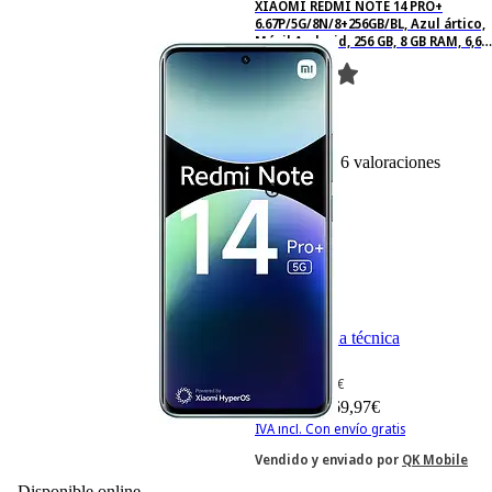
XIAOMI REDMI NOTE 14 PRO+
6.67P/5G/8N/8+256GB/BL, Azul ártico,
Móvil Android, 256 GB, 8 GB RAM, 6,67
" AMOLED 1.5K, Snapdragon 7s Gen 3.,
5,110 mAh
6
Basado en 6 valoraciones
Ficha técnica
-16%
323,96 €
323,96€
269,97 €
269,97€
IVA incl. Con envío gratis
Vendido y enviado por
QK Mobile
Disponible online