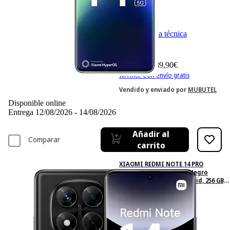
Ficha técnica
-16%
348,– €
348,00€
289,90 €
289,90€
IVA incl. Con envío gratis
Vendido y enviado por
MUBUTEL
Disponible online
Entrega 12/08/2026 - 14/08/2026
Añadir al
Comparar
carrito
XIAOMI REDMI NOTE 14 PRO
6.67P/5G/8N/8+256GB/B, Negro
medianoche, Móvil Android, 256 GB, 8
GB RAM, 6,67 " AMOLED 1.5K,
MediaTek Dimensity 7300-Ultra, 5110
mAh