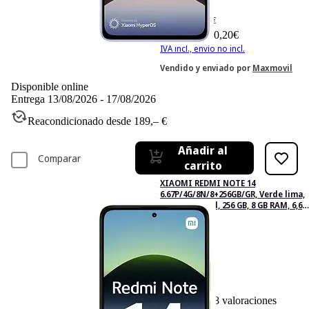
-13%
301,66 €
301,66€
260,20 €
260,20€
IVA incl., envío no incl.
Vendido y enviado por
Maxmovil
Disponible online
Entrega 13/08/2026 - 17/08/2026
Reacondicionado desde 189,– €
Añadir al
Comparar
carrito
XIAOMI REDMI NOTE 14
6.67P/4G/8N/8+256GB/GR, Verde lima,
Móvil Android, 256 GB, 8 GB RAM, 6,67
" AMOLED FHD+, MediaTek Helio g99-
Ultra, 5510 mAh
8
Basado en 8 valoraciones