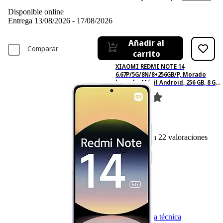
Disponible online
Entrega 13/08/2026 - 17/08/2026
Añadir al
Comparar
carrito
XIAOMI REDMI NOTE 14
6.67P/5G/8N/8+256GB/P, Morado
lavanda, Móvil Android, 256 GB, 8 GB
RAM, 6,67 " AMOLED FHD+, MediaTek
Dimensity 7025-Ultra, 5110 mAh
22
Basado en 22 valoraciones
Ficha técnica