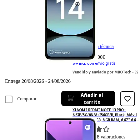
Ficha técnica
325,– €
325,00€
IVA incl. Con envío gratis
Vendido y enviado por
MBOTech - ES
Entrega 20/08/2026 - 24/08/2026
Añadir al
Comparar
carrito
XIAOMI REDMI NOTE 13 PRO+
6.67P/5G/8N/8+256GB/B, Black, Móvil
Android, 256 GB, 8 GB RAM, 6,67 " 6.67
pulgadas / 16.942 cm, Processor, 5000
mAh
8
Basado en 8 valoraciones