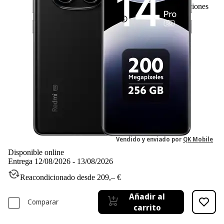
85
Basado en 85 valoraciones
Ficha técnica
-16%
299,96 €
299,96€
249,97 €
249,97€
IVA incl. Con envío gratis
Vendido y enviado por
QK Mobile
Disponible online
Entrega 12/08/2026 - 13/08/2026
Reacondicionado desde 209,– €
Añadir al
Comparar
carrito