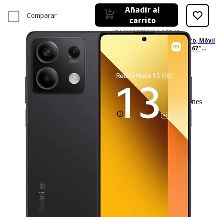
Añadir al
Comparar
carrito
XIAOMI REDMI NOTE 13
6.67P/5G/8N/8+256GB/B, Negro, Móvil
Android, 256 GB, 8 GB RAM, 6,67 "
AMOLED FHD+, Processor, 5000 mAh
64
Basado en 64 valoraciones
188,– €
188,00€