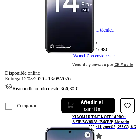
Ficha técnica
-16%
331,18 €
331,18€
275,98 €
275,98€
IVA incl. Con envío gratis
Vendido y enviado por
QK Mobile
Disponible online
Entrega 12/08/2026 - 13/08/2026
Reacondicionado desde 366,30 €
Añadir al
Comparar
carrito
XIAOMI REDMI NOTE 14 PRO+
6.67P/5G/8N/8+256GB/P, Morado
lavanda, Móvil HyperOS, 256 GB, 8 GB
RAM, 6,67 " AMOLED 1.5K, Snapdragon
7s Gen 3., 5,110 mAh