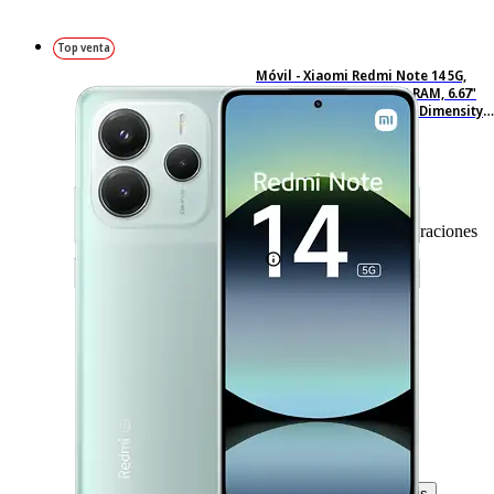
Top venta
Móvil - Xiaomi Redmi Note 14 5G,
Verde coral, 256 GB, 8 GB RAM, 6.67"
AMOLED FHD+, MediaTek Dimensity
7025-Ultra, 5110 mAh
230
Basado en 230 valoraciones
-33%
299,– €
299,00€
199,– €
199,00€
IVA incl. Con envío gratis