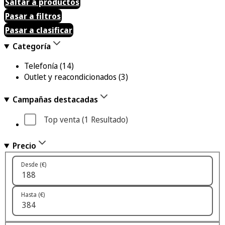
Saltar a productos
Pasar a filtros
Pasar a clasificar
Categoría
Telefonía
(14)
Outlet y reacondicionados
(3)
Campañas destacadas
Top venta
 (1
 Resultado
)
Precio
Desde (€)
Hasta (€)