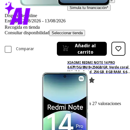
Simula tu financiación*
Disponible online
Entrega 12/08/2026 - 13/08/2026
Recogida en tienda
Consultar disponibilidad
Seleccionar tienda
Añadir al
Comparar
carrito
XIAOMI REDMI NOTE 14 PRO
6.67P/5G/8N/8+256GB/GR, Verde coral,
Móvil Android, 256 GB, 8 GB RAM, 6,67
" AMOLED 1.5K, MediaTek Dimensity
7300-Ultra, 5110 mAh
27
Basado en 27 valoraciones