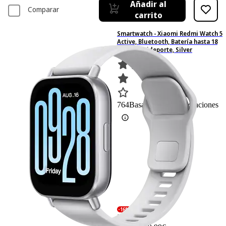
Añadir al
Comparar
carrito
Smartwatch - Xiaomi Redmi Watch 5
Active, Bluetooth, Batería hasta 18
días, Multideporte, Silver
764
Basado en 764 valoraciones
-16%
35,99 €
35,99€