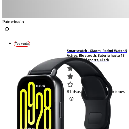
Patrocinado
Top venta
Smartwatch - Xiaomi Redmi Watch 5
Active, Bluetooth, Batería hasta 18
días, Multideporte, Black
815
Basado en 815 valoraciones