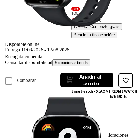
-21%
109,– €
109,00€
85,99 €
85,99€
IVA incl. Con envío gratis
Simula tu financiación*
Disponible online
Entrega 11/08/2026 - 12/08/2026
Recogida en tienda
Consultar disponibilidad
Seleccionar tienda
Añadir al
Comparar
carrito
Smartwatch - XIAOMI REDMI WATCH
4 BLACK, 20.5 cm, Not available,
Negro obsidiana
63
Basado en 63 valoraciones