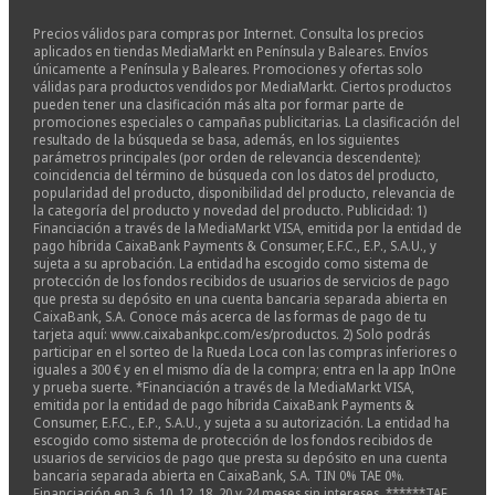
Precios válidos para compras por Internet. Consulta los precios
aplicados en tiendas MediaMarkt en Península y Baleares. Envíos
únicamente a Península y Baleares. Promociones y ofertas solo
válidas para productos vendidos por MediaMarkt. Ciertos productos
pueden tener una clasificación más alta por formar parte de
promociones especiales o campañas publicitarias. La clasificación del
resultado de la búsqueda se basa, además, en los siguientes
parámetros principales (por orden de relevancia descendente):
coincidencia del término de búsqueda con los datos del producto,
popularidad del producto, disponibilidad del producto, relevancia de
la categoría del producto y novedad del producto. Publicidad: 1)
Financiación a través de la MediaMarkt VISA, emitida por la entidad de
pago híbrida CaixaBank Payments & Consumer, E.F.C., E.P., S.A.U., y
sujeta a su aprobación. La entidad ha escogido como sistema de
protección de los fondos recibidos de usuarios de servicios de pago
que presta su depósito en una cuenta bancaria separada abierta en
CaixaBank, S.A. Conoce más acerca de las formas de pago de tu
tarjeta aquí: www.caixabankpc.com/es/productos. 2) Solo podrás
participar en el sorteo de la Rueda Loca con las compras inferiores o
iguales a 300 € y en el mismo día de la compra; entra en la app InOne
y prueba suerte. *Financiación a través de la MediaMarkt VISA,
emitida por la entidad de pago híbrida CaixaBank Payments &
Consumer, E.F.C., E.P., S.A.U., y sujeta a su autorización. La entidad ha
escogido como sistema de protección de los fondos recibidos de
usuarios de servicios de pago que presta su depósito en una cuenta
bancaria separada abierta en CaixaBank, S.A. TIN 0% TAE 0%.
Financiación en 3, 6, 10, 12, 18, 20 y 24 meses sin intereses. ******TAE