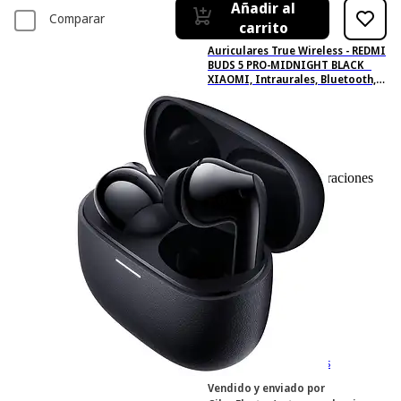
Añadir al
Comparar
carrito
Auriculares True Wireless - REDMI
BUDS 5 PRO-MIDNIGHT BLACK
XIAOMI, Intraurales, Bluetooth,
Negro
23
Basado en 23 valoraciones
-13%
51,57 €
51,57€
44,46 €
44,46€
IVA incl. Con envío gratis
Vendido y enviado por