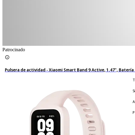
Patrocinado
Pulsera de actividad - Xiaomi Smart Band 9 Active, 1.47", Baterí
T
S
A
P