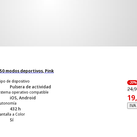
a 50 modos deportivos, Pink
ipo de dispositivo
-20%
Pulsera de actividad
24,9
istema operativo compatible
19
iOS, Android
utonomía
IVA 
432 h
antalla a Color
Sí