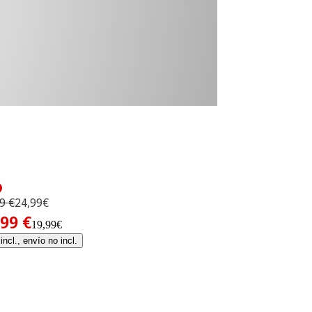
9 €
24,99€
,99 €
19,99€
incl., envío no incl.