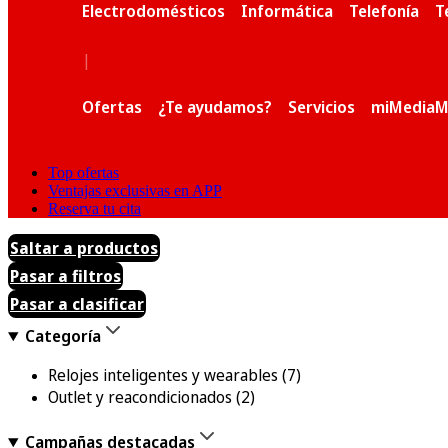
Electrodomésticos
Informática
Telefonía
T
|
Ofertas
¿Te ayudamos?
Servicios
miMediaM
Top ofertas
Ventajas exclusivas en APP
Reserva tu cita
Saltar a productos
Pasar a filtros
Pasar a clasificar
Categoría
Relojes inteligentes y wearables
(7)
Outlet y reacondicionados
(2)
Campañas destacadas