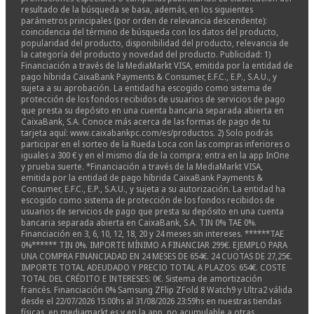
resultado de la búsqueda se basa, además, en los siguientes
parámetros principales (por orden de relevancia descendente):
coincidencia del término de búsqueda con los datos del producto,
popularidad del producto, disponibilidad del producto, relevancia de
la categoría del producto y novedad del producto. Publicidad: 1)
Financiación a través de la MediaMarkt VISA, emitida por la entidad de
pago híbrida CaixaBank Payments & Consumer, E.F.C., E.P., S.A.U., y
sujeta a su aprobación. La entidad ha escogido como sistema de
protección de los fondos recibidos de usuarios de servicios de pago
que presta su depósito en una cuenta bancaria separada abierta en
CaixaBank, S.A. Conoce más acerca de las formas de pago de tu
tarjeta aquí: www.caixabankpc.com/es/productos. 2) Solo podrás
participar en el sorteo de la Rueda Loca con las compras inferiores o
iguales a 300 € y en el mismo día de la compra; entra en la app InOne
y prueba suerte. *Financiación a través de la MediaMarkt VISA,
emitida por la entidad de pago híbrida CaixaBank Payments &
Consumer, E.F.C., E.P., S.A.U., y sujeta a su autorización. La entidad ha
escogido como sistema de protección de los fondos recibidos de
usuarios de servicios de pago que presta su depósito en una cuenta
bancaria separada abierta en CaixaBank, S.A. TIN 0% TAE 0%.
Financiación en 3, 6, 10, 12, 18, 20 y 24 meses sin intereses. ******TAE
0%****** TIN 0%. IMPORTE MÍNIMO A FINANCIAR 299€. EJEMPLO PARA
UNA COMPRA FINANCIADAD EN 24 MESES DE 654€. 24 CUOTAS DE 27,25€.
IMPORTE TOTAL ADEUDADO Y PRECIO TOTAL A PLAZOS: 654€. COSTE
TOTAL DEL CRÉDITO E INTERESES: 0€. Sistema de amortización
francés. Financiación 0% Samsung ZFlip ZFold 8 Watch9 y Ultra2 válida
desde el 22/07/2026 15:00hs al 31/08/2026 23:59hs en nuestras tiendas
físicas, en mediamarkt.es y en la app, no acumulable a otras