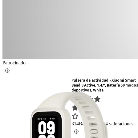
Patrocinado
Pulsera de actividad - Xiaomi Smart
Band 9 Active, 1.47", Batería 50 modos
deportivos, White
314
Basado en 314 valoraciones