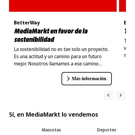
BetterWay
Excl
MediaMarkt en favor de la
Tod
sostenibilidad
Todo 
vera
La sostenibilidad no es tan solo un proyecto.
más.
Es una actitud y un camino para un futuro
mejor. Nosotros llamamos a ese camino
"BetterWay".
Más información
Sí, en MediaMarkt lo vendemos
Mascotas
Deportes