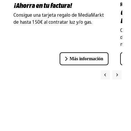
¡Ahorra en tu factura!
Regí
Con
Consigue una tarjeta regalo de MediaMarkt
Bus
de hasta 150€ al contratar luz y/o gas.
Conv
desc
negoc
Más información