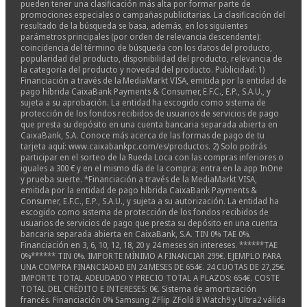
pueden tener una clasificación más alta por formar parte de
promociones especiales o campañas publicitarias. La clasificación del
resultado de la búsqueda se basa, además, en los siguientes
parámetros principales (por orden de relevancia descendente):
coincidencia del término de búsqueda con los datos del producto,
popularidad del producto, disponibilidad del producto, relevancia de
la categoría del producto y novedad del producto. Publicidad: 1)
Financiación a través de la MediaMarkt VISA, emitida por la entidad de
pago híbrida CaixaBank Payments & Consumer, E.F.C., E.P., S.A.U., y
sujeta a su aprobación. La entidad ha escogido como sistema de
protección de los fondos recibidos de usuarios de servicios de pago
que presta su depósito en una cuenta bancaria separada abierta en
CaixaBank, S.A. Conoce más acerca de las formas de pago de tu
tarjeta aquí: www.caixabankpc.com/es/productos. 2) Solo podrás
participar en el sorteo de la Rueda Loca con las compras inferiores o
iguales a 300 € y en el mismo día de la compra; entra en la app InOne
y prueba suerte. *Financiación a través de la MediaMarkt VISA,
emitida por la entidad de pago híbrida CaixaBank Payments &
Consumer, E.F.C., E.P., S.A.U., y sujeta a su autorización. La entidad ha
escogido como sistema de protección de los fondos recibidos de
usuarios de servicios de pago que presta su depósito en una cuenta
bancaria separada abierta en CaixaBank, S.A. TIN 0% TAE 0%.
Financiación en 3, 6, 10, 12, 18, 20 y 24 meses sin intereses. ******TAE
0%****** TIN 0%. IMPORTE MÍNIMO A FINANCIAR 299€. EJEMPLO PARA
UNA COMPRA FINANCIADAD EN 24 MESES DE 654€. 24 CUOTAS DE 27,25€.
IMPORTE TOTAL ADEUDADO Y PRECIO TOTAL A PLAZOS: 654€. COSTE
TOTAL DEL CRÉDITO E INTERESES: 0€. Sistema de amortización
francés. Financiación 0% Samsung ZFlip ZFold 8 Watch9 y Ultra2 válida