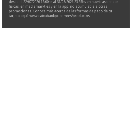
desde el 22/07/2026 15:00hs al 31/08/2026 23:59hs en nuestras tiendas
físicas, en mediamarkt.es y en la app, no acumulable a otras
promociones. Conoce más acerca de las formas de pago de tu
tarjeta aquí: www.caixabankpc.com/es/productos.