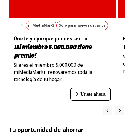
miMediaMarkt
Sólo para nuevos usuarios
Únete ya porque puedes ser tú
Espe
¡El miembro 5.000.000 tiene
Ver
premio!
Suben
de nu
Si eres el miembro 5.000.000 de
mejo
miMediaMarkt, renovaremos toda la
tecnología de tu hogar.
Únete ahora
Tu oportunidad de ahorrar