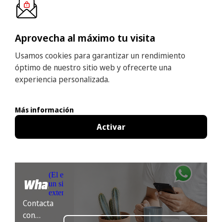
Aprovecha al máximo tu visita
Usamos cookies para garantizar un rendimiento
óptimo de nuestro sitio web y ofrecerte una
experiencia personalizada.
Más información
Activar
(
El enlace lleva a
WhatsApp
un sitio web
externo.
)
Contacta
con