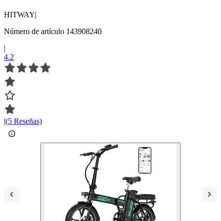
HITWAY
|
Número de artículo 143908240
|
4.2
|
(5 Reseñas)