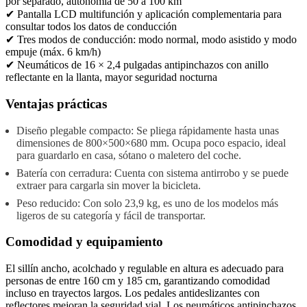
por separado, autonomía de 50 a 100 km
✔ Pantalla LCD multifunción y aplicación complementaria para
consultar todos los datos de conducción
✔ Tres modos de conducción: modo normal, modo asistido y modo
empuje (máx. 6 km/h)
✔ Neumáticos de 16 × 2,4 pulgadas antipinchazos con anillo
reflectante en la llanta, mayor seguridad nocturna
Ventajas prácticas
Diseño plegable compacto: Se pliega rápidamente hasta unas
dimensiones de 800×500×680 mm. Ocupa poco espacio, ideal
para guardarlo en casa, sótano o maletero del coche.
Batería con cerradura: Cuenta con sistema antirrobo y se puede
extraer para cargarla sin mover la bicicleta.
Peso reducido: Con solo 23,9 kg, es uno de los modelos más
ligeros de su categoría y fácil de transportar.
Comodidad y equipamiento
El sillín ancho, acolchado y regulable en altura es adecuado para
personas de entre 160 cm y 185 cm, garantizando comodidad
incluso en trayectos largos. Los pedales antideslizantes con
reflectores mejoran la seguridad vial. Los neumáticos antipinchazos