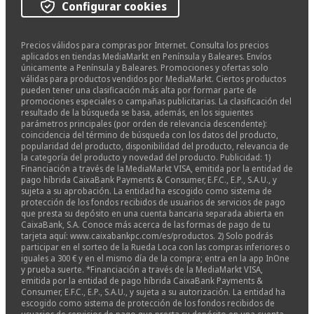
Configurar cookies
Precios válidos para compras por Internet. Consulta los precios
aplicados en tiendas MediaMarkt en Península y Baleares. Envíos
únicamente a Península y Baleares. Promociones y ofertas solo
válidas para productos vendidos por MediaMarkt. Ciertos productos
pueden tener una clasificación más alta por formar parte de
promociones especiales o campañas publicitarias. La clasificación del
resultado de la búsqueda se basa, además, en los siguientes
parámetros principales (por orden de relevancia descendente):
coincidencia del término de búsqueda con los datos del producto,
popularidad del producto, disponibilidad del producto, relevancia de
la categoría del producto y novedad del producto. Publicidad: 1)
Financiación a través de la MediaMarkt VISA, emitida por la entidad de
pago híbrida CaixaBank Payments & Consumer, E.F.C., E.P., S.A.U., y
sujeta a su aprobación. La entidad ha escogido como sistema de
protección de los fondos recibidos de usuarios de servicios de pago
que presta su depósito en una cuenta bancaria separada abierta en
CaixaBank, S.A. Conoce más acerca de las formas de pago de tu
tarjeta aquí: www.caixabankpc.com/es/productos. 2) Solo podrás
participar en el sorteo de la Rueda Loca con las compras inferiores o
iguales a 300 € y en el mismo día de la compra; entra en la app InOne
y prueba suerte. *Financiación a través de la MediaMarkt VISA,
emitida por la entidad de pago híbrida CaixaBank Payments &
Consumer, E.F.C., E.P., S.A.U., y sujeta a su autorización. La entidad ha
escogido como sistema de protección de los fondos recibidos de