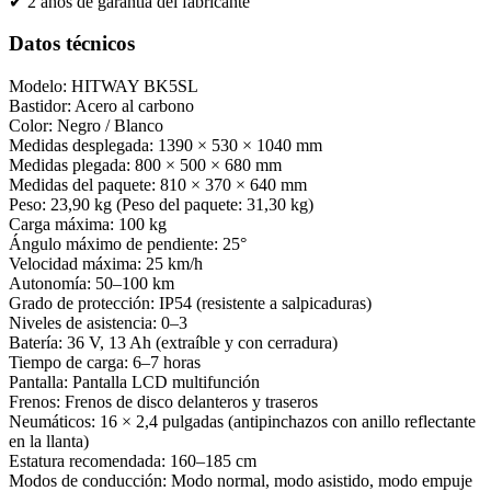
✔ 2 años de garantía del fabricante
Datos técnicos
Modelo: HITWAY BK5SL
Bastidor: Acero al carbono
Color: Negro / Blanco
Medidas desplegada: 1390 × 530 × 1040 mm
Medidas plegada: 800 × 500 × 680 mm
Medidas del paquete: 810 × 370 × 640 mm
Peso: 23,90 kg (Peso del paquete: 31,30 kg)
Carga máxima: 100 kg
Ángulo máximo de pendiente: 25°
Velocidad máxima: 25 km/h
Autonomía: 50–100 km
Grado de protección: IP54 (resistente a salpicaduras)
Niveles de asistencia: 0–3
Batería: 36 V, 13 Ah (extraíble y con cerradura)
Tiempo de carga: 6–7 horas
Pantalla: Pantalla LCD multifunción
Frenos: Frenos de disco delanteros y traseros
Neumáticos: 16 × 2,4 pulgadas (antipinchazos con anillo reflectante
en la llanta)
Estatura recomendada: 160–185 cm
Modos de conducción: Modo normal, modo asistido, modo empuje