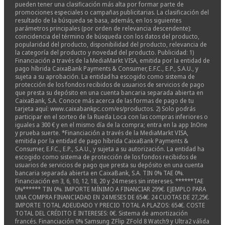
pueden tener una clasificación más alta por formar parte de
promociones especiales o campañas publicitarias. La clasificación del
resultado de la búsqueda se basa, además, en los siguientes
parámetros principales (por orden de relevancia descendente):
coincidencia del término de búsqueda con los datos del producto,
popularidad del producto, disponibilidad del producto, relevancia de
la categoría del producto y novedad del producto. Publicidad: 1)
Financiación a través de la MediaMarkt VISA, emitida por la entidad de
pago híbrida CaixaBank Payments & Consumer, E.F.C., E.P., S.A.U., y
sujeta a su aprobación. La entidad ha escogido como sistema de
protección de los fondos recibidos de usuarios de servicios de pago
que presta su depósito en una cuenta bancaria separada abierta en
CaixaBank, S.A. Conoce más acerca de las formas de pago de tu
tarjeta aquí: www.caixabankpc.com/es/productos. 2) Solo podrás
participar en el sorteo de la Rueda Loca con las compras inferiores o
iguales a 300 € y en el mismo día de la compra; entra en la app InOne
y prueba suerte. *Financiación a través de la MediaMarkt VISA,
emitida por la entidad de pago híbrida CaixaBank Payments &
Consumer, E.F.C., E.P., S.A.U., y sujeta a su autorización. La entidad ha
escogido como sistema de protección de los fondos recibidos de
usuarios de servicios de pago que presta su depósito en una cuenta
bancaria separada abierta en CaixaBank, S.A. TIN 0% TAE 0%.
Financiación en 3, 6, 10, 12, 18, 20 y 24 meses sin intereses. ******TAE
0%****** TIN 0%. IMPORTE MÍNIMO A FINANCIAR 299€. EJEMPLO PARA
UNA COMPRA FINANCIADAD EN 24 MESES DE 654€. 24 CUOTAS DE 27,25€.
IMPORTE TOTAL ADEUDADO Y PRECIO TOTAL A PLAZOS: 654€. COSTE
TOTAL DEL CRÉDITO E INTERESES: 0€. Sistema de amortización
francés. Financiación 0% Samsung ZFlip ZFold 8 Watch9 y Ultra2 válida