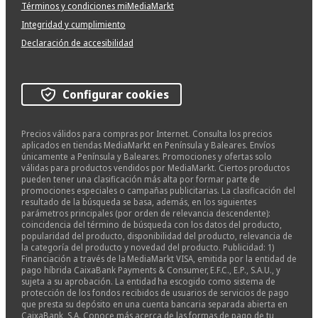
Términos y condiciones miMediaMarkt
Integridad y cumplimiento
Declaración de accesibilidad
Configurar cookies
Precios válidos para compras por Internet. Consulta los precios
aplicados en tiendas MediaMarkt en Península y Baleares. Envíos
únicamente a Península y Baleares. Promociones y ofertas solo
válidas para productos vendidos por MediaMarkt. Ciertos productos
pueden tener una clasificación más alta por formar parte de
promociones especiales o campañas publicitarias. La clasificación del
resultado de la búsqueda se basa, además, en los siguientes
parámetros principales (por orden de relevancia descendente):
coincidencia del término de búsqueda con los datos del producto,
popularidad del producto, disponibilidad del producto, relevancia de
la categoría del producto y novedad del producto. Publicidad: 1)
Financiación a través de la MediaMarkt VISA, emitida por la entidad de
pago híbrida CaixaBank Payments & Consumer, E.F.C., E.P., S.A.U., y
sujeta a su aprobación. La entidad ha escogido como sistema de
protección de los fondos recibidos de usuarios de servicios de pago
que presta su depósito en una cuenta bancaria separada abierta en
CaixaBank, S.A. Conoce más acerca de las formas de pago de tu