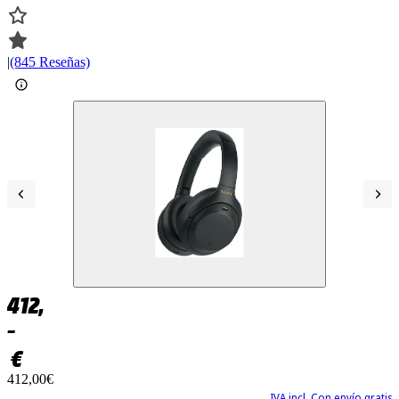
|
(845 Reseñas)
412,
–
€
412,00€
IVA incl. Con envío gratis