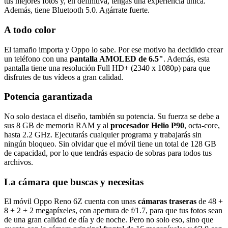
tus mejores fotos y, en definitiva, tengas una experiencia única.
Además, tiene Bluetooth 5.0. Agárrate fuerte.
A todo color
El tamaño importa y Oppo lo sabe. Por ese motivo ha decidido crear
un teléfono con una
pantalla AMOLED de 6.5"
. Además, esta
pantalla tiene una resolución Full HD+ (2340 x 1080p) para que
disfrutes de tus vídeos a gran calidad.
Potencia garantizada
No solo destaca el diseño, también su potencia. Su fuerza se debe a
sus 8 GB de memoria RAM y al
procesador Helio P90
, octa-core,
hasta 2.2 GHz. Ejecutarás cualquier programa y trabajarás sin
ningún bloqueo. Sin olvidar que el móvil tiene un total de 128 GB
de capacidad, por lo que tendrás espacio de sobras para todos tus
archivos.
La cámara que buscas y necesitas
El móvil Oppo Reno 6Z cuenta con unas
cámaras traseras
de 48 +
8 + 2 + 2 megapíxeles, con apertura de f/1.7, para que tus fotos sean
de una gran calidad de día y de noche. Pero no solo eso, sino que