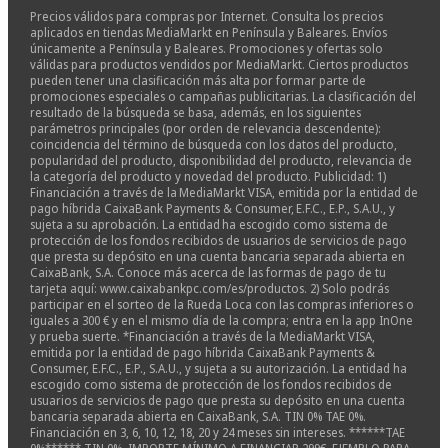
Precios válidos para compras por Internet. Consulta los precios
aplicados en tiendas MediaMarkt en Península y Baleares. Envíos
únicamente a Península y Baleares. Promociones y ofertas solo
válidas para productos vendidos por MediaMarkt. Ciertos productos
pueden tener una clasificación más alta por formar parte de
promociones especiales o campañas publicitarias. La clasificación del
resultado de la búsqueda se basa, además, en los siguientes
parámetros principales (por orden de relevancia descendente):
coincidencia del término de búsqueda con los datos del producto,
popularidad del producto, disponibilidad del producto, relevancia de
la categoría del producto y novedad del producto. Publicidad: 1)
Financiación a través de la MediaMarkt VISA, emitida por la entidad de
pago híbrida CaixaBank Payments & Consumer, E.F.C., E.P., S.A.U., y
sujeta a su aprobación. La entidad ha escogido como sistema de
protección de los fondos recibidos de usuarios de servicios de pago
que presta su depósito en una cuenta bancaria separada abierta en
CaixaBank, S.A. Conoce más acerca de las formas de pago de tu
tarjeta aquí: www.caixabankpc.com/es/productos. 2) Solo podrás
participar en el sorteo de la Rueda Loca con las compras inferiores o
iguales a 300 € y en el mismo día de la compra; entra en la app InOne
y prueba suerte. *Financiación a través de la MediaMarkt VISA,
emitida por la entidad de pago híbrida CaixaBank Payments &
Consumer, E.F.C., E.P., S.A.U., y sujeta a su autorización. La entidad ha
escogido como sistema de protección de los fondos recibidos de
usuarios de servicios de pago que presta su depósito en una cuenta
bancaria separada abierta en CaixaBank, S.A. TIN 0% TAE 0%.
Financiación en 3, 6, 10, 12, 18, 20 y 24 meses sin intereses. ******TAE