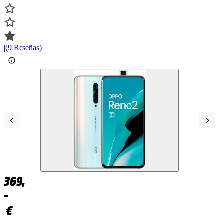
|
(9 Reseñas)
369,
–
€