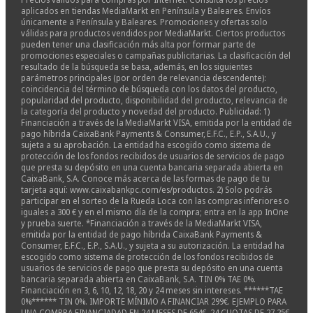
aplicados en tiendas MediaMarkt en Península y Baleares. Envíos
únicamente a Península y Baleares. Promociones y ofertas solo
válidas para productos vendidos por MediaMarkt. Ciertos productos
pueden tener una clasificación más alta por formar parte de
promociones especiales o campañas publicitarias. La clasificación del
resultado de la búsqueda se basa, además, en los siguientes
parámetros principales (por orden de relevancia descendente):
coincidencia del término de búsqueda con los datos del producto,
popularidad del producto, disponibilidad del producto, relevancia de
la categoría del producto y novedad del producto. Publicidad: 1)
Financiación a través de la MediaMarkt VISA, emitida por la entidad de
pago híbrida CaixaBank Payments & Consumer, E.F.C., E.P., S.A.U., y
sujeta a su aprobación. La entidad ha escogido como sistema de
protección de los fondos recibidos de usuarios de servicios de pago
que presta su depósito en una cuenta bancaria separada abierta en
CaixaBank, S.A. Conoce más acerca de las formas de pago de tu
tarjeta aquí: www.caixabankpc.com/es/productos. 2) Solo podrás
participar en el sorteo de la Rueda Loca con las compras inferiores o
iguales a 300 € y en el mismo día de la compra; entra en la app InOne
y prueba suerte. *Financiación a través de la MediaMarkt VISA,
emitida por la entidad de pago híbrida CaixaBank Payments &
Consumer, E.F.C., E.P., S.A.U., y sujeta a su autorización. La entidad ha
escogido como sistema de protección de los fondos recibidos de
usuarios de servicios de pago que presta su depósito en una cuenta
bancaria separada abierta en CaixaBank, S.A. TIN 0% TAE 0%.
Financiación en 3, 6, 10, 12, 18, 20 y 24 meses sin intereses. ******TAE
0%****** TIN 0%. IMPORTE MÍNIMO A FINANCIAR 299€. EJEMPLO PARA
UNA COMPRA FINANCIADAD EN 24 MESES DE 654€. 24 CUOTAS DE 27,25€.