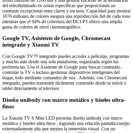
Brillo máximo de 1200 nits y una gestión eficiente de la atenuación
del retroiluminado en zonas específicas que proporcionan un
contraste excepcional entre claros y oscuros. Capacidad para mostrar
1070 millones de colores asegura una reproducción fiel de cada tono
mientras que el 94% de cobertura del DCI-P3 ofrece una amplia
gama de colores de nivel cinematográfico.
Google TV, Asistente de Google, Chromecast
integrado y Xiaomi TV
Con Google TV™ integrado puedes acceder a películas, programas
y mucho más desde una sola plataforma, organizada según tus
preferencias. Usa el Asistente de Google para buscar contenido ,
controlar la TV o incluso gestionar dispositivos inteligentes del
hogar, todo mediante comandos de voz . Además, con Chromecast
integrado, puedes transmitir fácilmente contenido desde tu móvil o
tablet directamente al televisor.
Diseño unibody con marco metálico y biseles ultra-
finos
La Xiaomi TV S Mini LED presenta diseño unibody con marco
metálico y biseles ultra-finos , logrando una relación pantalla-cuerpo
extremadamente alta que mejora la inmersión visual. Con un