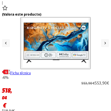
|
(
Valora este producto
)
Ficha técnica
-6%
553,90€
553,90 €
518,
04
€
518,04€