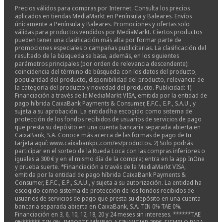
Precios válidos para compras por Internet. Consulta los precios
aplicados en tiendas MediaMarkt en Península y Baleares. Envíos
únicamente a Península y Baleares. Promociones y ofertas solo
válidas para productos vendidos por MediaMarkt. Ciertos productos
pueden tener una clasificación más alta por formar parte de
promociones especiales o campañas publicitarias. La clasificación del
resultado de la búsqueda se basa, además, en los siguientes
parámetros principales (por orden de relevancia descendente):
coincidencia del término de búsqueda con los datos del producto,
popularidad del producto, disponibilidad del producto, relevancia de
la categoría del producto y novedad del producto. Publicidad: 1)
Financiación a través de la MediaMarkt VISA, emitida por la entidad de
pago híbrida CaixaBank Payments & Consumer, E.F.C., E.P., S.A.U., y
sujeta a su aprobación. La entidad ha escogido como sistema de
protección de los fondos recibidos de usuarios de servicios de pago
que presta su depósito en una cuenta bancaria separada abierta en
CaixaBank, S.A. Conoce más acerca de las formas de pago de tu
tarjeta aquí: www.caixabankpc.com/es/productos. 2) Solo podrás
participar en el sorteo de la Rueda Loca con las compras inferiores o
iguales a 300 € y en el mismo día de la compra; entra en la app InOne
y prueba suerte. *Financiación a través de la MediaMarkt VISA,
emitida por la entidad de pago híbrida CaixaBank Payments &
Consumer, E.F.C., E.P., S.A.U., y sujeta a su autorización. La entidad ha
escogido como sistema de protección de los fondos recibidos de
usuarios de servicios de pago que presta su depósito en una cuenta
bancaria separada abierta en CaixaBank, S.A. TIN 0% TAE 0%.
Financiación en 3, 6, 10, 12, 18, 20 y 24 meses sin intereses. ******TAE