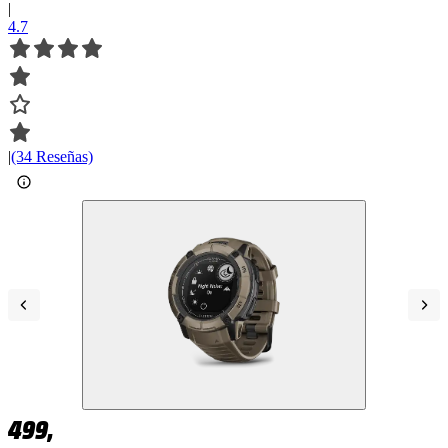
|
4.7
|
(34 Reseñas)
499,