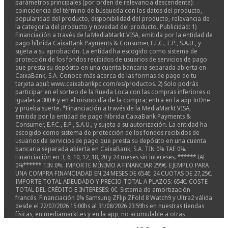
parámetros principales (por orden de relevancia descendente):
coincidencia del término de búsqueda con los datos del producto,
popularidad del producto, disponibilidad del producto, relevancia de
la categoría del producto y novedad del producto. Publicidad: 1)
Financiación a través de la MediaMarkt VISA, emitida por la entidad de
pago híbrida CaixaBank Payments & Consumer, E.F.C., E.P., S.A.U., y
sujeta a su aprobación. La entidad ha escogido como sistema de
protección de los fondos recibidos de usuarios de servicios de pago
que presta su depósito en una cuenta bancaria separada abierta en
CaixaBank, S.A. Conoce más acerca de las formas de pago de tu
tarjeta aquí: www.caixabankpc.com/es/productos. 2) Solo podrás
participar en el sorteo de la Rueda Loca con las compras inferiores o
iguales a 300 € y en el mismo día de la compra; entra en la app InOne
y prueba suerte. *Financiación a través de la MediaMarkt VISA,
emitida por la entidad de pago híbrida CaixaBank Payments &
Consumer, E.F.C., E.P., S.A.U., y sujeta a su autorización. La entidad ha
escogido como sistema de protección de los fondos recibidos de
usuarios de servicios de pago que presta su depósito en una cuenta
bancaria separada abierta en CaixaBank, S.A. TIN 0% TAE 0%.
Financiación en 3, 6, 10, 12, 18, 20 y 24 meses sin intereses. ******TAE
0%****** TIN 0%. IMPORTE MÍNIMO A FINANCIAR 299€. EJEMPLO PARA
UNA COMPRA FINANCIADAD EN 24 MESES DE 654€. 24 CUOTAS DE 27,25€.
IMPORTE TOTAL ADEUDADO Y PRECIO TOTAL A PLAZOS: 654€. COSTE
TOTAL DEL CRÉDITO E INTERESES: 0€. Sistema de amortización
francés. Financiación 0% Samsung ZFlip ZFold 8 Watch9 y Ultra2 válida
desde el 22/07/2026 15:00hs al 31/08/2026 23:59hs en nuestras tiendas
físicas, en mediamarkt.es y en la app, no acumulable a otras
promociones. Conoce más acerca de las formas de pago de tu