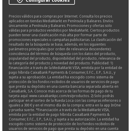
Precios válidos para compras por Internet. Consulta los precios
aplicados en tiendas MediaMarkt en Península y Baleares. Envíos
únicamente a Península y Baleares. Promociones y ofertas solo
válidas para productos vendidos por MediaMarkt. Ciertos productos
pueden tener una clasificación más alta por formar parte de
promociones especiales o campañas publicitarias. La clasificación del
resultado de la búsqueda se basa, además, en los siguientes
parámetros principales (por orden de relevancia descendente):
coincidencia del término de búsqueda con los datos del producto,
popularidad del producto, disponibilidad del producto, relevancia de
la categoría del producto y novedad del producto. Publicidad: 1)
Financiación a través de la MediaMarkt VISA, emitida por la entidad de
pago híbrida CaixaBank Payments & Consumer, E.F.C., E.P., S.A.U., y
sujeta a su aprobación. La entidad ha escogido como sistema de
protección de los fondos recibidos de usuarios de servicios de pago
que presta su depósito en una cuenta bancaria separada abierta en
CaixaBank, S.A. Conoce más acerca de las formas de pago de tu
tarjeta aquí: www.caixabankpc.com/es/productos. 2) Solo podrás
participar en el sorteo de la Rueda Loca con las compras inferiores o
iguales a 300 € y en el mismo día de la compra; entra en la app InOne
y prueba suerte. *Financiación a través de la MediaMarkt VISA,
emitida por la entidad de pago híbrida CaixaBank Payments &
Consumer, E.F.C., E.P., S.A.U., y sujeta a su autorización. La entidad ha
escogido como sistema de protección de los fondos recibidos de
usuarios de servicios de pago que presta su depósito en una cuenta