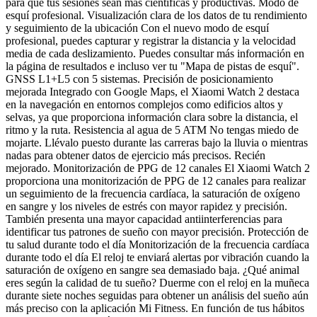
para que tus sesiones sean más científicas y productivas. Modo de
esquí profesional. Visualización clara de los datos de tu rendimiento
y seguimiento de la ubicación Con el nuevo modo de esquí
profesional, puedes capturar y registrar la distancia y la velocidad
media de cada deslizamiento. Puedes consultar más información en
la página de resultados e incluso ver tu "Mapa de pistas de esquí".
GNSS L1+L5 con 5 sistemas. Precisión de posicionamiento
mejorada Integrado con Google Maps, el Xiaomi Watch 2 destaca
en la navegación en entornos complejos como edificios altos y
selvas, ya que proporciona información clara sobre la distancia, el
ritmo y la ruta. Resistencia al agua de 5 ATM No tengas miedo de
mojarte. Llévalo puesto durante las carreras bajo la lluvia o mientras
nadas para obtener datos de ejercicio más precisos. Recién
mejorado. Monitorización de PPG de 12 canales El Xiaomi Watch 2
proporciona una monitorización de PPG de 12 canales para realizar
un seguimiento de la frecuencia cardíaca, la saturación de oxígeno
en sangre y los niveles de estrés con mayor rapidez y precisión.
También presenta una mayor capacidad antiinterferencias para
identificar tus patrones de sueño con mayor precisión. Protección de
tu salud durante todo el día Monitorización de la frecuencia cardíaca
durante todo el día El reloj te enviará alertas por vibración cuando la
saturación de oxígeno en sangre sea demasiado baja. ¿Qué animal
eres según la calidad de tu sueño? Duerme con el reloj en la muñeca
durante siete noches seguidas para obtener un análisis del sueño aún
más preciso con la aplicación Mi Fitness. En función de tus hábitos