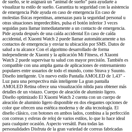
de sueño, se te asignará un "animal de sueño" para ayudarte a
visualizar tu estilo de sueño. Garantiza tu seguridad con la asistencia
de emergencia Pide ayuda en caso de emergencia En caso de
molestias físicas repentinas, amenazas para la seguridad personal u
otras situaciones impredecibles, pulsa el botón inferior 3 veces
seguidas para llamar inmediatamente a un contacto de emergencia.
Pide ayuda después de una caída accidental En caso de caída
accidental, el Xiaomi Watch 2 puede llamar automáticamente a tus
contactos de emergencia y enviar tu ubicación por SMS. Datos de
salud a tu alcance Con el algoritmo desarrollado de forma
independiente de Xiaomi y la aplicación Mi Fitness, el Xiaomi
Watch 2 puede supervisar tu salud con mayor precisión. También es
compatible con una amplia gama de aplicaciones de entrenamiento
populares entre usuarios de todo el mundo, como Strava y Suunto.
Diseño inteligente. Un nuevo estilo Pantalla AMOLED de 1,43" -
Luz para una perspectiva más inteligente La gran pantalla
AMOLED Retina ofrece una visualización nítida para obtener más
detalles de un vistazo. Cuerpo de aleación de aluminio ligero.
Diseño optimizado El Xiaomi Watch 2 cuenta con un cuerpo de
aleación de aluminio ligero disponible en dos elegantes opciones de
color que ofrecen una estética moderna y de alta tecnología. El
diseño clásico, con botones en ambos lados, combina a la perfección
con correas y esferas de reloj de varios estilos, lo que lo hace ideal
para cualquier ocasión. Aspecto versátil. Para todas las
personalidades Disfruta de la gran variedad de correas fabricadas