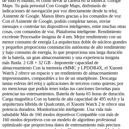
de todo el mundo, es como llevar la cartera en la muñeca. Google
Maps. Tu guía personal Con Google Maps, disfrutarás de
indicaciones de navegación por voz directamente desde tu reloj.
Asistente de Google. Manos libres gracias a los comandos de voz
Con el Asistente de Google, podrás completar tareas, enviar
mensajes o controlar tus dispositivos inteligentes, entre muchas otras
cosas, con comandos de voz. Plataforma inteligente. Rendimiento
excelente Procesador insignia de 4 nm. Mejor rendimiento con un
menor consumo de energía La arquitectura doble de núcleos grandes
y pequeños proporciona conmutación autónoma de alto rendimiento
y bajo consumo de energía, lo que proporciona una larga duración
de la batería, un gran almacenamiento y una experiencia insignia
más fluida. 2 GB + 32 GB - Imponente capacidad de
almacenamiento Con la memoria eMMC y LPDDR4X, el Xiaomi
Watch 2 ofrece un espacio y un rendimiento de almacenamiento
impresionantes, comparables a los de un smartphone. Descarga
tantas esferas del reloj y aplicaciones de terceros como quieras; por
no mencionar que podrás tener todas tus canciones favoritas para
potenciar tus entrenamientos. Batería de hasta 65 horas de duración.
Carga magnética Con su batería de alta capacidad de 495 mAh y la
arquitectura híbrida de Qualcomm, el Xiaomi Watch 2 te ofrece una
potencia duradera. Monitorización inteligente. Una vida más
saludable Más de 160 modos deportivos Compatible con más de
160 modos deportivos con un modelo de algoritmo profesional
optimizado que proporciona datos de entrenamiento más precisos