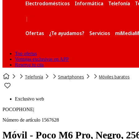
Electrodomésticos
Informática
Telefonía
T
|
Ofertas
¿Te ayudamos?
Servicios
miMediaM
Top ofertas
Ventajas exclusivas en APP
Reserva tu cita
Telefonía
Smartphones
Móviles baratos
Exclusivo web
POCOPHONE
|
Número de artículo 1567628
Móvil - Poco M6 Pro, Negro, 2