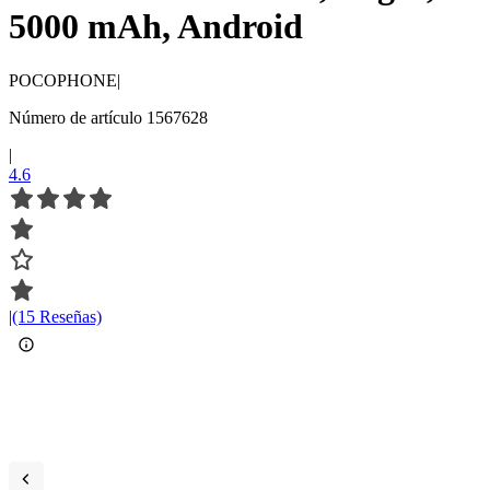
5000 mAh, Android
POCOPHONE
|
Número de artículo 1567628
|
4.6
|
(15 Reseñas)