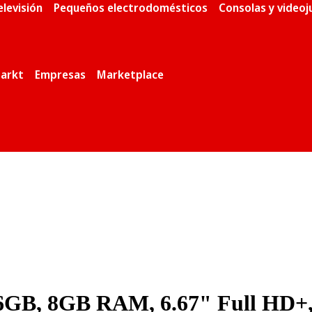
elevisión
Pequeños electrodomésticos
Consolas y video
arkt
Empresas
Marketplace
56GB, 8GB RAM, 6.67" Full HD+,