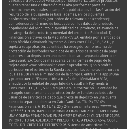
válidas para productos vendidos por MediaMarkt. Ciertos productos
pueden tener una clasificación más alta por formar parte de
promociones especiales o campañas publicitarias. La clasificación del
resultado de la búsqueda se basa, además, en los siguientes
parámetros principales (por orden de relevancia descendente):
coincidencia del término de búsqueda con los datos del producto,
popularidad del producto, disponibilidad del producto, relevancia de
la categoría del producto y novedad del producto. Publicidad: 1)
Financiación a través de la MediaMarkt VISA, emitida por la entidad de
pago híbrida CaixaBank Payments & Consumer, E.F.C., E.P., S.A.U., y
sujeta a su aprobación. La entidad ha escogido como sistema de
protección de los fondos recibidos de usuarios de servicios de pago
que presta su depósito en una cuenta bancaria separada abierta en
CaixaBank, S.A. Conoce más acerca de las formas de pago de tu
tarjeta aquí: www.caixabankpc.com/es/productos. 2) Solo podrás
participar en el sorteo de la Rueda Loca con las compras inferiores o
iguales a 300 € y en el mismo día de la compra; entra en la app InOne
y prueba suerte. *Financiación a través de la MediaMarkt VISA,
emitida por la entidad de pago híbrida CaixaBank Payments &
Consumer, E.F.C., E.P., S.A.U., y sujeta a su autorización. La entidad ha
escogido como sistema de protección de los fondos recibidos de
usuarios de servicios de pago que presta su depósito en una cuenta
bancaria separada abierta en CaixaBank, S.A. TIN 0% TAE 0%.
Financiación en 3, 6, 10, 12, 18, 20 y 24 meses sin intereses. ******TAE
0%****** TIN 0%. IMPORTE MÍNIMO A FINANCIAR 299€. EJEMPLO PARA
UNA COMPRA FINANCIADAD EN 24 MESES DE 654€. 24 CUOTAS DE 27,25€.
IMPORTE TOTAL ADEUDADO Y PRECIO TOTAL A PLAZOS: 654€. COSTE
TOTAL DEL CRÉDITO E INTERESES: 0€. Sistema de amortización