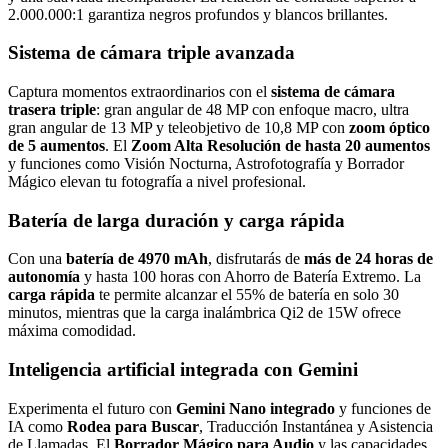
2.000.000:1 garantiza negros profundos y blancos brillantes.
Sistema de cámara triple avanzada
Captura momentos extraordinarios con el
sistema de cámara
trasera triple
: gran angular de 48 MP con enfoque macro, ultra
gran angular de 13 MP y teleobjetivo de 10,8 MP con
zoom óptico
de 5 aumentos
. El
Zoom Alta Resolución de hasta 20 aumentos
y funciones como Visión Nocturna, Astrofotografía y Borrador
Mágico elevan tu fotografía a nivel profesional.
Batería de larga duración y carga rápida
Con una
batería de 4970 mAh
, disfrutarás de
más de 24 horas de
autonomía
y hasta 100 horas con Ahorro de Batería Extremo. La
carga rápida
te permite alcanzar el 55% de batería en solo 30
minutos, mientras que la carga inalámbrica Qi2 de 15W ofrece
máxima comodidad.
Inteligencia artificial integrada con Gemini
Experimenta el futuro con
Gemini Nano integrado
y funciones de
IA como
Rodea para Buscar
, Traducción Instantánea y Asistencia
de Llamadas. El
Borrador Mágico para Audio
y las capacidades