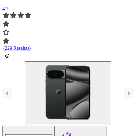
|
4.7
|
(229 Reseñas)