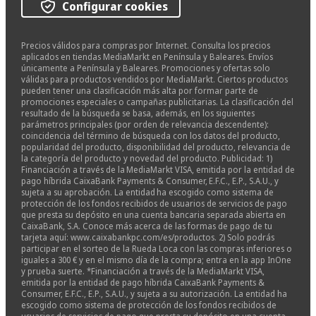
Configurar cookies
Precios válidos para compras por Internet. Consulta los precios
aplicados en tiendas MediaMarkt en Península y Baleares. Envíos
únicamente a Península y Baleares. Promociones y ofertas solo
válidas para productos vendidos por MediaMarkt. Ciertos productos
pueden tener una clasificación más alta por formar parte de
promociones especiales o campañas publicitarias. La clasificación del
resultado de la búsqueda se basa, además, en los siguientes
parámetros principales (por orden de relevancia descendente):
coincidencia del término de búsqueda con los datos del producto,
popularidad del producto, disponibilidad del producto, relevancia de
la categoría del producto y novedad del producto. Publicidad: 1)
Financiación a través de la MediaMarkt VISA, emitida por la entidad de
pago híbrida CaixaBank Payments & Consumer, E.F.C., E.P., S.A.U., y
sujeta a su aprobación. La entidad ha escogido como sistema de
protección de los fondos recibidos de usuarios de servicios de pago
que presta su depósito en una cuenta bancaria separada abierta en
CaixaBank, S.A. Conoce más acerca de las formas de pago de tu
tarjeta aquí: www.caixabankpc.com/es/productos. 2) Solo podrás
participar en el sorteo de la Rueda Loca con las compras inferiores o
iguales a 300 € y en el mismo día de la compra; entra en la app InOne
y prueba suerte. *Financiación a través de la MediaMarkt VISA,
emitida por la entidad de pago híbrida CaixaBank Payments &
Consumer, E.F.C., E.P., S.A.U., y sujeta a su autorización. La entidad ha
escogido como sistema de protección de los fondos recibidos de