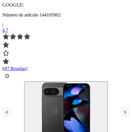
GOOGLE
|
Número de artículo 144105902
|
4.7
|
(87 Reseñas)