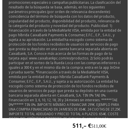
promociones especiales o campañas publicitarias. La clasificación del
resultado de la búsqueda se basa, además, en los siguientes
parámetros principales (por orden de relevancia descendente):
coincidencia del término de búsqueda con los datos del producto,
popularidad del producto, disponibilidad del producto, relevancia de
la categoría del producto y novedad del producto. Publicidad: 1)
Financiación a través de la MediaMarkt VISA, emitida por la entidad de
pago híbrida CaixaBank Payments & Consumer, E.F.C., E.P., S.A.U., y
sujeta a su aprobación. La entidad ha escogido como sistema de
protección de los fondos recibidos de usuarios de servicios de pago
que presta su depósito en una cuenta bancaria separada abierta en
CaixaBank, S.A. Conoce más acerca de las formas de pago de tu
tarjeta aquí: www.caixabankpc.com/es/productos. 2) Solo podrás
participar en el sorteo de la Rueda Loca con las compras inferiores o
iguales a 300 € y en el mismo día de la compra; entra en la app InOne
y prueba suerte. *Financiación a través de la MediaMarkt VISA,
emitida por la entidad de pago híbrida CaixaBank Payments &
Consumer, E.F.C., E.P., S.A.U., y sujeta a su autorización. La entidad ha
escogido como sistema de protección de los fondos recibidos de
usuarios de servicios de pago que presta su depósito en una cuenta
bancaria separada abierta en CaixaBank, S.A. TIN 0% TAE 0%.
Financiación en 3, 6, 10, 12, 18, 20 y 24 meses sin intereses. ******TAE
0%****** TIN 0%. IMPORTE MÍNIMO A FINANCIAR 299€. EJEMPLO PARA
UNA COMPRA FINANCIADAD EN 24 MESES DE 654€. 24 CUOTAS DE 27,25€.
IMPORTE TOTAL ADEUDADO Y PRECIO TOTAL A PLAZOS: 654€. COSTE
TOTAL DEL CRÉDITO E INTERESES: 0€. Sistema de amortización
francés. Financiación 0% Samsung ZFlip ZFold 8 Watch9 y Ultra2 válida
511,– €
511,00€
desde el 22/07/2026 15:00hs al 31/08/2026 23:59hs en nuestras tiendas