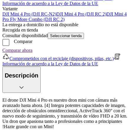
Información de acuerdo a la Ley de Datos de la UE
Variante
DJI Mini 4 Pro (DJI RC-N2)
DJI Mini 4 Pro (DJI RC 2)
DJI Mini 4
Pro Fly More Combo (DJI RC 2)
La entrega a domicilio no está disponible
Recogida en tienda
Consultar disponibilidad
Seleccionar tienda
Comparar
Comparar ahora
Comprometidos con el reciclaje (dispositivos, pilas, etc.)
Información de acuerdo a la Ley de Datos de la UE
Descripción
El drone DJI Mini 4 Pro es nuestro dron mini con cámara más
avanzado hasta ahora. [4] Integra potentes capacidades de imagen,
detección de obstáculos omnidireccional, ActiveTrack 360° con el
nuevo modo de seguimiento, y transmisión de vídeo FHD a 20 km.
Un dron que apasiona tanto a profesionales como a principiantes
!Hazte grande con un Mini!