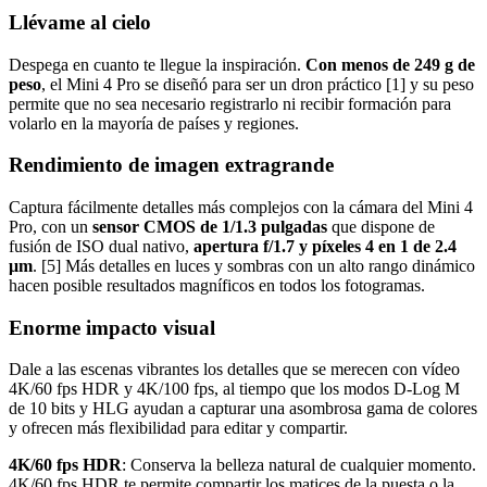
Llévame al cielo
Despega en cuanto te llegue la inspiración.
Con menos de 249 g de
peso
, el Mini 4 Pro se diseñó para ser un dron práctico [1] y su peso
permite que no sea necesario registrarlo ni recibir formación para
volarlo en la mayoría de países y regiones.
Rendimiento de imagen extragrande
Captura fácilmente detalles más complejos con la cámara del Mini 4
Pro, con un
sensor CMOS de 1/1.3 pulgadas
que dispone de
fusión de ISO dual nativo,
apertura f/1.7 y píxeles 4 en 1 de 2.4
μm
. [5] Más detalles en luces y sombras con un alto rango dinámico
hacen posible resultados magníficos en todos los fotogramas.
Enorme impacto visual
Dale a las escenas vibrantes los detalles que se merecen con vídeo
4K/60 fps HDR y 4K/100 fps, al tiempo que los modos D-Log M
de 10 bits y HLG ayudan a capturar una asombrosa gama de colores
y ofrecen más flexibilidad para editar y compartir.
4K/60 fps HDR
: Conserva la belleza natural de cualquier momento.
4K/60 fps HDR te permite compartir los matices de la puesta o la