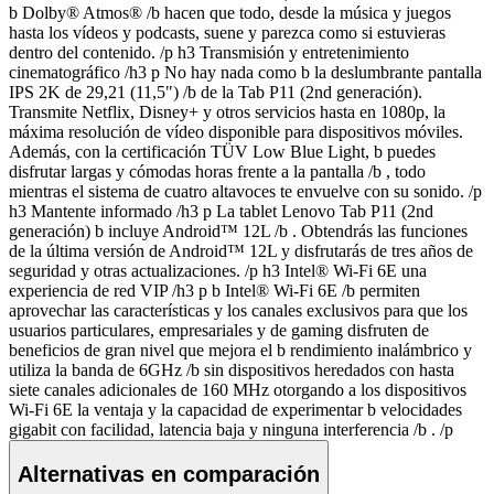
b Dolby® Atmos® /b hacen que todo, desde la música y juegos
hasta los vídeos y podcasts, suene y parezca como si estuvieras
dentro del contenido. /p h3 Transmisión y entretenimiento
cinematográfico /h3 p No hay nada como b la deslumbrante pantalla
IPS 2K de 29,21 (11,5") /b de la Tab P11 (2nd generación).
Transmite Netflix, Disney+ y otros servicios hasta en 1080p, la
máxima resolución de vídeo disponible para dispositivos móviles.
Además, con la certificación TÜV Low Blue Light, b puedes
disfrutar largas y cómodas horas frente a la pantalla /b , todo
mientras el sistema de cuatro altavoces te envuelve con su sonido. /p
h3 Mantente informado /h3 p La tablet Lenovo Tab P11 (2nd
generación) b incluye Android™ 12L /b . Obtendrás las funciones
de la última versión de Android™ 12L y disfrutarás de tres años de
seguridad y otras actualizaciones. /p h3 Intel® Wi-Fi 6E una
experiencia de red VIP /h3 p b Intel® Wi-Fi 6E /b permiten
aprovechar las características y los canales exclusivos para que los
usuarios particulares, empresariales y de gaming disfruten de
beneficios de gran nivel que mejora el b rendimiento inalámbrico y
utiliza la banda de 6GHz /b sin dispositivos heredados con hasta
siete canales adicionales de 160 MHz otorgando a los dispositivos
Wi-Fi 6E la ventaja y la capacidad de experimentar b velocidades
gigabit con facilidad, latencia baja y ninguna interferencia /b . /p
Alternativas en comparación