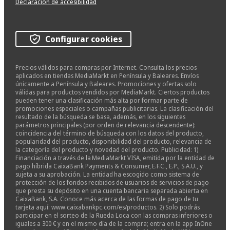
Declaración de accesibilidad
Configurar cookies
Precios válidos para compras por Internet. Consulta los precios
aplicados en tiendas MediaMarkt en Península y Baleares. Envíos
únicamente a Península y Baleares. Promociones y ofertas solo
válidas para productos vendidos por MediaMarkt. Ciertos productos
pueden tener una clasificación más alta por formar parte de
promociones especiales o campañas publicitarias. La clasificación del
resultado de la búsqueda se basa, además, en los siguientes
parámetros principales (por orden de relevancia descendente):
coincidencia del término de búsqueda con los datos del producto,
popularidad del producto, disponibilidad del producto, relevancia de
la categoría del producto y novedad del producto. Publicidad: 1)
Financiación a través de la MediaMarkt VISA, emitida por la entidad de
pago híbrida CaixaBank Payments & Consumer, E.F.C., E.P., S.A.U., y
sujeta a su aprobación. La entidad ha escogido como sistema de
protección de los fondos recibidos de usuarios de servicios de pago
que presta su depósito en una cuenta bancaria separada abierta en
CaixaBank, S.A. Conoce más acerca de las formas de pago de tu
tarjeta aquí: www.caixabankpc.com/es/productos. 2) Solo podrás
participar en el sorteo de la Rueda Loca con las compras inferiores o
iguales a 300 € y en el mismo día de la compra; entra en la app InOne