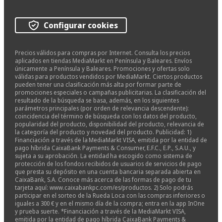
Configurar cookies
Precios válidos para compras por Internet. Consulta los precios
aplicados en tiendas MediaMarkt en Península y Baleares. Envíos
únicamente a Península y Baleares. Promociones y ofertas solo
válidas para productos vendidos por MediaMarkt. Ciertos productos
pueden tener una clasificación más alta por formar parte de
promociones especiales o campañas publicitarias. La clasificación del
resultado de la búsqueda se basa, además, en los siguientes
parámetros principales (por orden de relevancia descendente):
coincidencia del término de búsqueda con los datos del producto,
popularidad del producto, disponibilidad del producto, relevancia de
la categoría del producto y novedad del producto. Publicidad: 1)
Financiación a través de la MediaMarkt VISA, emitida por la entidad de
pago híbrida CaixaBank Payments & Consumer, E.F.C., E.P., S.A.U., y
sujeta a su aprobación. La entidad ha escogido como sistema de
protección de los fondos recibidos de usuarios de servicios de pago
que presta su depósito en una cuenta bancaria separada abierta en
CaixaBank, S.A. Conoce más acerca de las formas de pago de tu
tarjeta aquí: www.caixabankpc.com/es/productos. 2) Solo podrás
participar en el sorteo de la Rueda Loca con las compras inferiores o
iguales a 300 € y en el mismo día de la compra; entra en la app InOne
y prueba suerte. *Financiación a través de la MediaMarkt VISA,
emitida por la entidad de pago híbrida CaixaBank Payments &