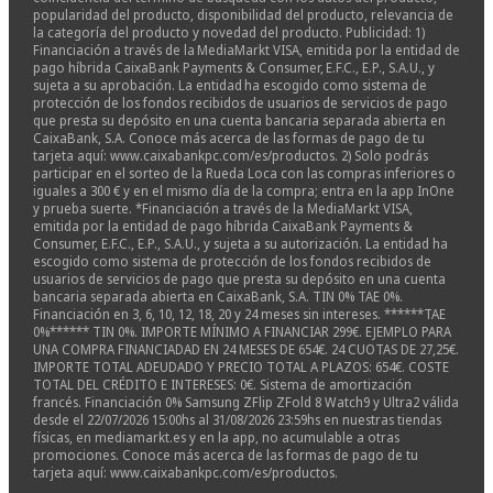
popularidad del producto, disponibilidad del producto, relevancia de
la categoría del producto y novedad del producto. Publicidad: 1)
Financiación a través de la MediaMarkt VISA, emitida por la entidad de
pago híbrida CaixaBank Payments & Consumer, E.F.C., E.P., S.A.U., y
sujeta a su aprobación. La entidad ha escogido como sistema de
protección de los fondos recibidos de usuarios de servicios de pago
que presta su depósito en una cuenta bancaria separada abierta en
CaixaBank, S.A. Conoce más acerca de las formas de pago de tu
tarjeta aquí: www.caixabankpc.com/es/productos. 2) Solo podrás
participar en el sorteo de la Rueda Loca con las compras inferiores o
iguales a 300 € y en el mismo día de la compra; entra en la app InOne
y prueba suerte. *Financiación a través de la MediaMarkt VISA,
emitida por la entidad de pago híbrida CaixaBank Payments &
Consumer, E.F.C., E.P., S.A.U., y sujeta a su autorización. La entidad ha
escogido como sistema de protección de los fondos recibidos de
usuarios de servicios de pago que presta su depósito en una cuenta
bancaria separada abierta en CaixaBank, S.A. TIN 0% TAE 0%.
Financiación en 3, 6, 10, 12, 18, 20 y 24 meses sin intereses. ******TAE
0%****** TIN 0%. IMPORTE MÍNIMO A FINANCIAR 299€. EJEMPLO PARA
UNA COMPRA FINANCIADAD EN 24 MESES DE 654€. 24 CUOTAS DE 27,25€.
IMPORTE TOTAL ADEUDADO Y PRECIO TOTAL A PLAZOS: 654€. COSTE
TOTAL DEL CRÉDITO E INTERESES: 0€. Sistema de amortización
francés. Financiación 0% Samsung ZFlip ZFold 8 Watch9 y Ultra2 válida
desde el 22/07/2026 15:00hs al 31/08/2026 23:59hs en nuestras tiendas
físicas, en mediamarkt.es y en la app, no acumulable a otras
promociones. Conoce más acerca de las formas de pago de tu
tarjeta aquí: www.caixabankpc.com/es/productos.