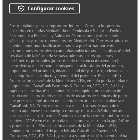
Configurar cookies
Precios válidos para compras por Internet. Consulta los precios
aplicados en tiendas MediaMarkt en Península y Baleares. Envíos
únicamente a Península y Baleares. Promociones y ofertas solo
válidas para productos vendidos por MediaMarkt. Ciertos productos
pueden tener una clasificación más alta por formar parte de
promociones especiales o campañas publicitarias. La clasificación del
resultado de la búsqueda se basa, además, en los siguientes
parámetros principales (por orden de relevancia descendente):
coincidencia del término de búsqueda con los datos del producto,
popularidad del producto, disponibilidad del producto, relevancia de
la categoría del producto y novedad del producto. Publicidad: 1)
Financiación a través de la MediaMarkt VISA, emitida por la entidad de
pago híbrida CaixaBank Payments & Consumer, E.F.C., E.P., S.A.U., y
sujeta a su aprobación. La entidad ha escogido como sistema de
protección de los fondos recibidos de usuarios de servicios de pago
que presta su depósito en una cuenta bancaria separada abierta en
CaixaBank, S.A. Conoce más acerca de las formas de pago de tu
tarjeta aquí: www.caixabankpc.com/es/productos. 2) Solo podrás
participar en el sorteo de la Rueda Loca con las compras inferiores o
iguales a 300 € y en el mismo día de la compra; entra en la app InOne
y prueba suerte. *Financiación a través de la MediaMarkt VISA,
emitida por la entidad de pago híbrida CaixaBank Payments &
Consumer, E.F.C., E.P., S.A.U., y sujeta a su autorización. La entidad ha