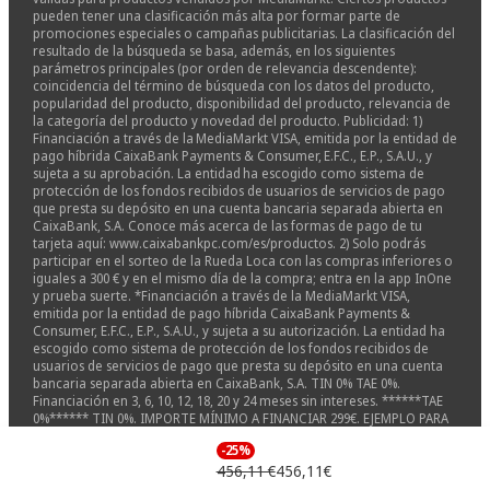
pueden tener una clasificación más alta por formar parte de
promociones especiales o campañas publicitarias. La clasificación del
resultado de la búsqueda se basa, además, en los siguientes
parámetros principales (por orden de relevancia descendente):
coincidencia del término de búsqueda con los datos del producto,
popularidad del producto, disponibilidad del producto, relevancia de
la categoría del producto y novedad del producto. Publicidad: 1)
Financiación a través de la MediaMarkt VISA, emitida por la entidad de
pago híbrida CaixaBank Payments & Consumer, E.F.C., E.P., S.A.U., y
sujeta a su aprobación. La entidad ha escogido como sistema de
protección de los fondos recibidos de usuarios de servicios de pago
que presta su depósito en una cuenta bancaria separada abierta en
CaixaBank, S.A. Conoce más acerca de las formas de pago de tu
tarjeta aquí: www.caixabankpc.com/es/productos. 2) Solo podrás
participar en el sorteo de la Rueda Loca con las compras inferiores o
iguales a 300 € y en el mismo día de la compra; entra en la app InOne
y prueba suerte. *Financiación a través de la MediaMarkt VISA,
emitida por la entidad de pago híbrida CaixaBank Payments &
Consumer, E.F.C., E.P., S.A.U., y sujeta a su autorización. La entidad ha
escogido como sistema de protección de los fondos recibidos de
usuarios de servicios de pago que presta su depósito en una cuenta
bancaria separada abierta en CaixaBank, S.A. TIN 0% TAE 0%.
Financiación en 3, 6, 10, 12, 18, 20 y 24 meses sin intereses. ******TAE
0%****** TIN 0%. IMPORTE MÍNIMO A FINANCIAR 299€. EJEMPLO PARA
UNA COMPRA FINANCIADAD EN 24 MESES DE 654€. 24 CUOTAS DE 27,25€.
-25%
IMPORTE TOTAL ADEUDADO Y PRECIO TOTAL A PLAZOS: 654€. COSTE
456,11 €
456,11€
TOTAL DEL CRÉDITO E INTERESES: 0€. Sistema de amortización
francés. Financiación 0% Samsung ZFlip ZFold 8 Watch9 y Ultra2 válida