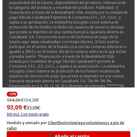
popularidad del producto, disponibilidad del producto, relevancia de
la categoría del producto y novedad del producto. Publicidad: 1)
Financiación a través de la MediaMarkt VISA, emitida por la entidad de
pago híbrida CaixaBank Payments & Consumer, E.F.C., E.P., S.A.U., y
sujeta a su aprobación. La entidad ha escogido como sistema de
protección de los fondos recibidos de usuarios de servicios de pago
que presta su depósito en una cuenta bancaria separada abierta en
CaixaBank, S.A. Conoce más acerca de las formas de pago de tu
tarjeta aquí: www.caixabankpc.com/es/productos. 2) Solo podrás
participar en el sorteo de la Rueda Loca con las compras inferiores o
iguales a 300 € y en el mismo día de la compra; entra en la app InOne
y prueba suerte. *Financiación a través de la MediaMarkt VISA,
emitida por la entidad de pago híbrida CaixaBank Payments &
Consumer, E.F.C., E.P., S.A.U., y sujeta a su autorización. La entidad ha
escogido como sistema de protección de los fondos recibidos de
usuarios de servicios de pago que presta su depósito en una cuenta
bancaria separada abierta en CaixaBank, S.A. TIN 0% TAE 0%.
Financiación en 3, 6, 10, 12, 18, 20 y 24 meses sin intereses. ******TAE
0%****** TIN 0%. IMPORTE MÍNIMO A FINANCIAR 299€. EJEMPLO PARA
-10%
UNA COMPRA FINANCIADAD EN 24 MESES DE 654€. 24 CUOTAS DE 27,25€.
104,26 €
104,26€
IMPORTE TOTAL ADEUDADO Y PRECIO TOTAL A PLAZOS: 654€. COSTE
TOTAL DEL CRÉDITO E INTERESES: 0€. Sistema de amortización
93,09 €
93,09€
francés. Financiación 0% Samsung ZFlip ZFold 8 Watch9 y Ultra2 válida
IVA incl. Con envío gratis
desde el 22/07/2026 15:00hs al 31/08/2026 23:59hs en nuestras tiendas
físicas, en mediamarkt.es y en la app, no acumulable a otras
Vendido y enviado por
CiberElectro(entrega voluminosos a pie de
promociones. Conoce más acerca de las formas de pago de tu
calle)
tarjeta aquí: www.caixabankpc.com/es/productos.
Añadir al carrito