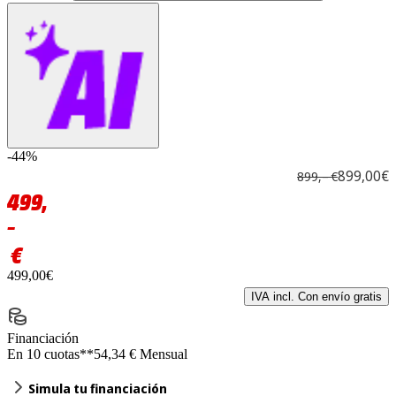
-44%
899,00€
899,– €
499,
–
€
499,00€
IVA incl. Con envío gratis
Financiación
En 10 cuotas**
54,34 € Mensual
Simula tu financiación