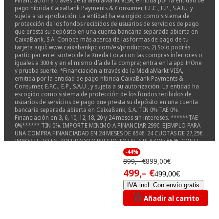
Financiación a través de la MediaMarkt VISA, emitida por la entidad de
pago híbrida CaixaBank Payments & Consumer, E.F.C., E.P., S.A.U., y
sujeta a su aprobación. La entidad ha escogido como sistema de
protección de los fondos recibidos de usuarios de servicios de pago
que presta su depósito en una cuenta bancaria separada abierta en
CaixaBank, S.A. Conoce más acerca de las formas de pago de tu
tarjeta aquí: www.caixabankpc.com/es/productos. 2) Solo podrás
participar en el sorteo de la Rueda Loca con las compras inferiores o
iguales a 300 € y en el mismo día de la compra; entra en la app InOne
y prueba suerte. *Financiación a través de la MediaMarkt VISA,
emitida por la entidad de pago híbrida CaixaBank Payments &
Consumer, E.F.C., E.P., S.A.U., y sujeta a su autorización. La entidad ha
escogido como sistema de protección de los fondos recibidos de
usuarios de servicios de pago que presta su depósito en una cuenta
bancaria separada abierta en CaixaBank, S.A. TIN 0% TAE 0%.
Financiación en 3, 6, 10, 12, 18, 20 y 24 meses sin intereses. ******TAE
0%****** TIN 0%. IMPORTE MÍNIMO A FINANCIAR 299€. EJEMPLO PARA
UNA COMPRA FINANCIADAD EN 24 MESES DE 654€. 24 CUOTAS DE 27,25€.
IMPORTE TOTAL ADEUDADO Y PRECIO TOTAL A PLAZOS: 654€. COSTE
TOTAL DEL CRÉDITO E INTERESES: 0€. Sistema de amortización
-44%
francés. Financiación 0% Samsung ZFlip ZFold 8 Watch9 y Ultra2 válida
899,– €
899,00€
desde el 22/07/2026 15:00hs al 31/08/2026 23:59hs en nuestras tiendas
499,– €
físicas, en mediamarkt.es y en la app, no acumulable a otras
499,00€
promociones. Conoce más acerca de las formas de pago de tu
IVA incl. Con envío gratis
tarjeta aquí: www.caixabankpc.com/es/productos.
Añadir al carrito