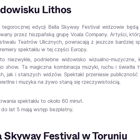
dowisku Lithos
tegorocznej edycji Bella Skyway Festival widzowie będą m
wany przez hiszpańską grupę Voala Company. Artyści, którzy
estiwalu Teatrów Ulicznych, powracają z jeszcze bardziej 
remiery spektaklu w tej części Europy.
 to niezwykłe, podniebne widowisko wizualno-muzyczne, k
go show. Ta magiczna kombinacja muzyki, ruchu i światła
h, jak i starszych widzów. Spektakl przeniesie publiczność
wietlne i muzyka na żywo staną się rzeczywistością.
rwania spektaklu to około 60 minut.
 do lat 5 mają wstęp bezpłatny.
a Skyway Festival w Toruniu