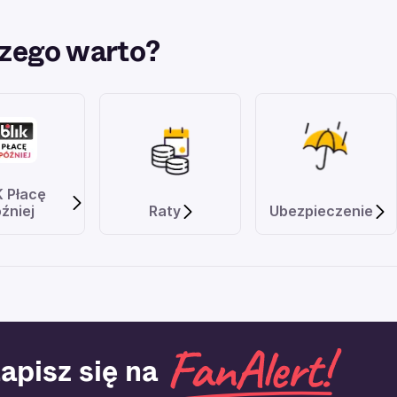
zego warto?
K Płacę
źniej
Raty
Ubezpieczenie
apisz się na