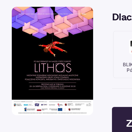
Dlac
BLI
Pó
Z