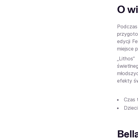
O wi
Podczas 
przygoto
edycji F
miejsce p
„Lithos”
świetlne
młodszyc
efekty ś
Czas t
Dzieci
Bell