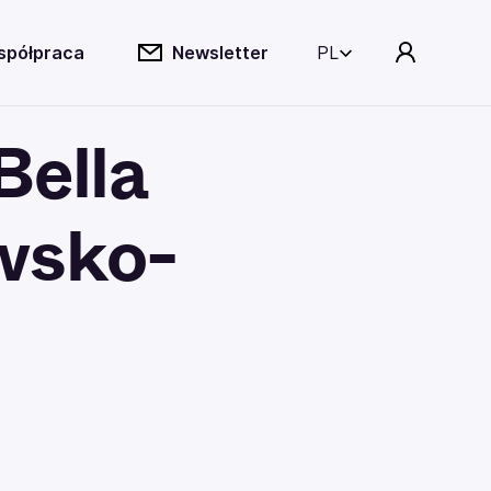
spółpraca
Newsletter
PL
Bella
awsko-