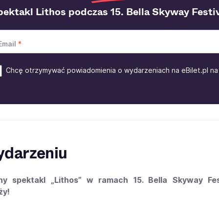
pektakl Lithos podczas 15. Bella Skyway Fest
Email
Chcę otrzymywać powiadomienia o wydarzeniach na eBilet.pl na 
ydarzeniu
ny spektakl „Lithos” w ramach 15. Bella Skyway Fest
ży!