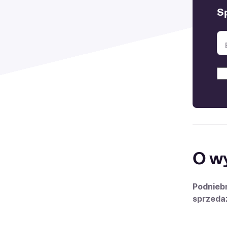
S
O w
Podnieb
sprzeda