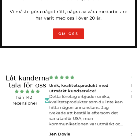
Vi måste göra något rätt, några av våra medarbetare
har varit med oss i över 20 år.
OM OSS
Låt kunderna
tala för oss
etsprodukt med
Rolig design, bekväma boxers
service!
Älskar dem! Jag är glad att jag har
 erbjuder unika,
hittat Woodstock laundry
från 1421
ukter som du inte kan
recensioner
nnanstans. Jag
eställa eftersom det
SA, men
nen var utmärkt och
precis i tid.
Sarah LLoyd