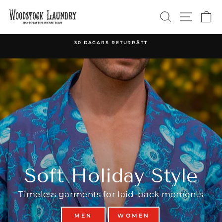
Gå
Woodstock
SÖK
SITEN
K
vidare
till
Laundry
innehåll
30 DAGARS RETURRÄTT
Pausa
bildspelet
Soft Holiday Style
Timeless garments for laid-back moments
MEN
WOMEN