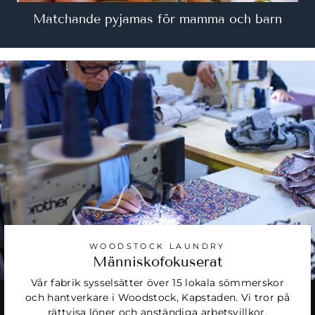
Matchande pyjamas för mamma och barn
WOODSTOCK LAUNDRY
Människofokuserat
Vår fabrik sysselsätter över 15 lokala sömmerskor
och hantverkare i Woodstock, Kapstaden. Vi tror på
rättvisa löner och anständiga arbetsvillkor.