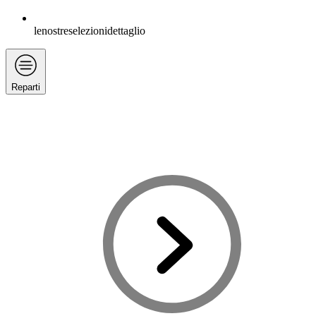
lenostreselezionidettaglio
Reparti