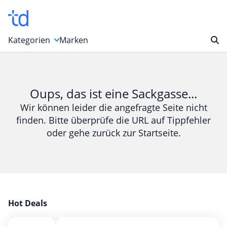
Kategorien
Marken
Auto, Motorrad & Werkzeuge
Blumen & Geschenke
Oups, das ist eine Sackgasse...
Bücher & Magazine
Wir können leider die angefragte Seite nicht
finden. Bitte überprüfe die URL auf Tippfehler
Computer & Elektronik
oder gehe zurück zur Startseite.
Entertainment & Media
Essen & Trinken
Foto, Druck & Büro
Gaming & Spielzeug
Garten, Haushalt & Tiere
Hot Deals
Gesundheit & Beauty