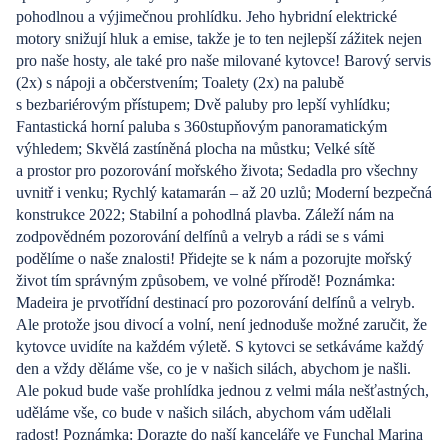
pohodlnou a výjimečnou prohlídku. Jeho hybridní elektrické
motory snižují hluk a emise, takže je to ten nejlepší zážitek nejen
pro naše hosty, ale také pro naše milované kytovce! Barový servis
(2x) s nápoji a občerstvením; Toalety (2x) na palubě
s bezbariérovým přístupem; Dvě paluby pro lepší vyhlídku;
Fantastická horní paluba s 360stupňovým panoramatickým
výhledem; Skvělá zastíněná plocha na můstku; Velké sítě
a prostor pro pozorování mořského života; Sedadla pro všechny
uvnitř i venku; Rychlý katamarán – až 20 uzlů; Moderní bezpečná
konstrukce 2022; Stabilní a pohodlná plavba. Záleží nám na
zodpovědném pozorování delfínů a velryb a rádi se s vámi
podělíme o naše znalosti! Přidejte se k nám a pozorujte mořský
život tím správným způsobem, ve volné přírodě! Poznámka:
Madeira je prvotřídní destinací pro pozorování delfínů a velryb.
Ale protože jsou divocí a volní, není jednoduše možné zaručit, že
kytovce uvidíte na každém výletě. S kytovci se setkáváme každý
den a vždy děláme vše, co je v našich silách, abychom je našli.
Ale pokud bude vaše prohlídka jednou z velmi mála nešťastných,
uděláme vše, co bude v našich silách, abychom vám udělali
radost! Poznámka: Dorazte do naší kanceláře ve Funchal Marina