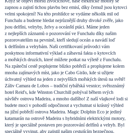
Když se objeví mořští živočichové, naše elektrické motory se
tuk tuku.
zapnou a zajistí tichou plavbu bez emisí, díky čemuž jsou kytovci
velmi spokojení! Na této prohlídce se vydáme několik mil od
Funchalu a budeme hledat nejrůznější druhy divoké zvěře, jako
jsou delfíni, velryby, želvy a oceánští ptáci. Máme jeden
z nejlepších záznamů o pozorování ve Funchalu díky našim
pozorovatelům na pevnině, kteří sledují oceán a navádí loď
k delfínům a velrybám. Naši certifikovaní průvodci vám
poskytnou informativní výklad a zábavná fakta o kytovcích
a mořských druzích, které můžete potkat na výletě z Funchalu.
Na zpáteční cestě poplujeme blízko pobřeží a proplujeme kolem
mnoha zajímavých míst, jako je Cabo Girão, kde si užijete
úchvatný výhled na jeden z nejvyšších mořských útesů na světě!
Záliv Camara de Lobos – tradiční rybářská vesnice; světoznámý
hotel Reid's, kde Winston Churchill pobýval během svých
návštěv ostrova Madeira, a mnoho dalšího! Z naší vlajkové lodi si
budete moci v pohodlí odpočinout a vychutnat si krásný výhled
na jižní pobřeží ostrova Madeira. Magic Dolphin Eco je jediný
katamarán na ostrově Madeira s hybridními elektrickými motory,
který je speciálně postaven pro pozorování delfínů a velryb. Byl
speciálně vyvinut, aby zajistil našim cestujícím bezpečnou,