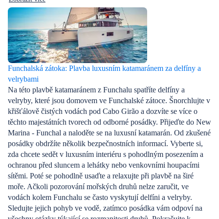
Funchalská zátoka: Plavba luxusním katamaránem za delfíny a
velrybami
Na této plavbě katamaránem z Funchalu spatříte delfíny a
velryby, které jsou domovem ve Funchalské zátoce. Šnorchlujte v
křišťálově čistých vodách pod Cabo Girão a dozvíte se více o
těchto majestátních tvorech od odborné posádky. Přijeďte do New
Marina - Funchal a naloděte se na luxusní katamarán. Od zkušené
posádky obdržíte několik bezpečnostních informací. Vyberte si,
zda chcete sedět v luxusním interiéru s pohodlným posezením a
ochranou před sluncem a lehátky nebo venkovními houpacími
sítěmi. Poté se pohodlně usaďte a relaxujte při plavbě na širé
moře. Ačkoli pozorování mořských druhů nelze zaručit, ve
vodách kolem Funchalu se často vyskytují delfíni a velryby.
Sledujte jejich pohyb ve vodě, zatímco posádka vám odpoví na
všechny otázky týkající se rozmanitosti druhů. Pokračujte k