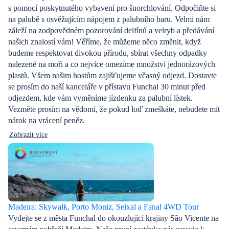
s pomocí poskytnutého vybavení pro šnorchlování. Odpočiňte si
na palubě s osvěžujícím nápojem z palubního baru. Velmi nám
záleží na zodpovědném pozorování delfínů a velryb a předávání
našich znalostí vám! Věříme, že můžeme něco změnit, když
budeme respektovat divokou přírodu, sbírat všechny odpadky
nalezené na moři a co nejvíce omezíme množství jednorázových
plastů. Všem našim hostům zajišťujeme včasný odjezd. Dostavte
se prosím do naší kanceláře v přístavu Funchal 30 minut před
odjezdem, kde vám vyměníme jízdenku za palubní lístek.
Vezměte prosím na vědomí, že pokud loď zmeškáte, nebudete mít
nárok na vrácení peněz.
Zobrazit více
Madeira: Skywalk, Porto Moniz, Seixal a Fanal 4WD Tour
Vydejte se z města Funchal do okouzlující krajiny São Vicente na