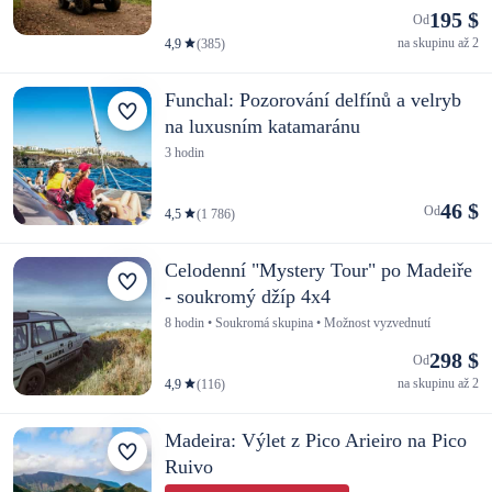
195 $
Od
na skupinu až 2
4,9
(385)
Funchal: Pozorování delfínů a velryb
na luxusním katamaránu
3 hodin
46 $
Od
4,5
(1 786)
Celodenní "Mystery Tour" po Madeiře
- soukromý džíp 4x4
8 hodin • Soukromá skupina • Možnost vyzvednutí
298 $
Od
na skupinu až 2
4,9
(116)
Madeira: Výlet z Pico Arieiro na Pico
Ruivo