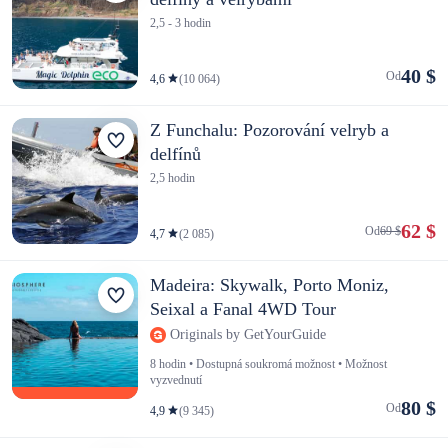
2,5 - 3 hodin
40 $
Od
4,6
(10 064)
Z Funchalu: Pozorování velryb a
delfínů
2,5 hodin
62 $
Od
69 $
4,7
(2 085)
Madeira: Skywalk, Porto Moniz,
Seixal a Fanal 4WD Tour
Originals by GetYourGuide
8 hodin • Dostupná soukromá možnost • Možnost
vyzvednutí
80 $
Od
4,9
(9 345)