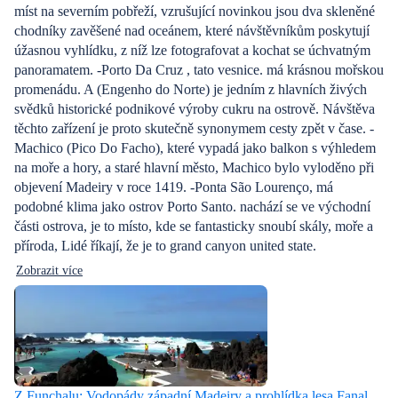
míst na severním pobřeží, vzrušující novinkou jsou dva skleněné
chodníky zavěšené nad oceánem, které návštěvníkům poskytují
úžasnou vyhlídku, z níž lze fotografovat a kochat se úchvatným
panoramatem. -Porto Da Cruz , tato vesnice. má krásnou mořskou
promenádu. A (Engenho do Norte) je jedním z hlavních živých
svědků historické podnikové výroby cukru na ostrově. Návštěva
těchto zařízení je proto skutečně synonymem cesty zpět v čase. -
Machico (Pico Do Facho), které vypadá jako balkon s výhledem
na moře a hory, a staré hlavní město, Machico bylo vyloděno při
objevení Madeiry v roce 1419. -Ponta São Lourenço, má
podobné klima jako ostrov Porto Santo. nachází se ve východní
části ostrova, je to místo, kde se fantasticky snoubí skály, moře a
příroda, Lidé říkají, že je to grand canyon united state.
Zobrazit více
Z Funchalu: Vodopády západní Madeiry a prohlídka lesa Fanal