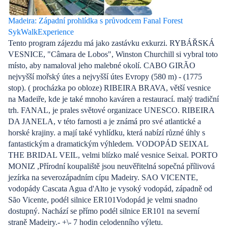
Madeira: Západní prohlídka s průvodcem Fanal Forest
SykWalkExperience
Tento program zájezdu má jako zastávku exkurzi. RYBÁŘSKÁ
VESNICE, "Câmara de Lobos", Winston Churchill si vybral toto
místo, aby namaloval jeho malebné okolí. CABO GIRÃO
nejvyšší mořský útes a nejvyšší útes Evropy (580 m) - (1775
stop). ( procházka po obloze) RIBEIRA BRAVA, větší vesnice
na Madeiře, kde je také mnoho kaváren a restaurací. malý tradiční
trh. FANAL, je prales světové organizace UNESCO. RIBEIRA
DA JANELA, v této farnosti a je známá pro své atlantické a
horské krajiny. a mají také vyhlídku, která nabízí různé úhly s
fantastickým a dramatickým výhledem. VODOPÁD SEIXAL
THE BRIDAL VEIL, velmi blízko malé vesnice Seixal. PORTO
MONIZ ,Přírodní koupaliště jsou neuvěřitelná sopečná přílivová
jezírka na severozápadním cípu Madeiry. SAO VICENTE,
vodopády Cascata Agua d'Alto je vysoký vodopád, západně od
São Vicente, podél silnice ER101Vodopád je velmi snadno
dostupný. Nachází se přímo podél silnice ER101 na severní
straně Madeiry.- +\- 7 hodin celodenního výletu.