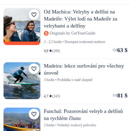
Od Machica: Velryby a delfíni na
Madeiře: Výlet lodí na Madeiře za
velrybami a delfíny
Originals by GetYourGuide
2 - 2,5 hodin • Dostupná soukromá možnost
63 $
Od
4,8
(289)
Madeira: lekce surfování pro všechny
úrovně
3 hodin • Prohlídka v malé skupině
81 $
Od
4,7
(243)
Funchal: Pozorování velryb a delfínů
na rychlém člunu
2 hodin • Volitelný zvukový průvodce