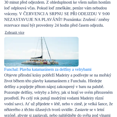
30 minut před odjezdem. Z ohleduplnosti ke všem našim hostům
loď odplouvá včas. Pokud loď zmeškáte, peníze vám nebudou
vráceny. V ČERVENCI A SRPNU SE PŘI ODEJZDU V 9:00
NEZASTAVUJE NA PLAVÁNÍ!! Poznámka: Zrušení / změny
rezervace musí být provedeny 24 hodin před časem odjezdu.
Zobrazit více
Funchal: Plavba katamaránem za delfíny a velrybami
Objevte přírodní krásy pobřeží Madeiry a podívejte se na mořský
život během této plavby katamaránem z Funchalu. Hledejte
delfíny a popíjejte přitom nápoj zakoupený v baru na palubě.
Pozorujte delfíny, velryby a želvy, jak si hrají ve svém přirozeném
prostředí. Po celý rok putují modrými vodami Madeiry různí
vodní savci. Ať už přijedete v létě, nebo v zimě, je velká šance, že
některého z těchto úžasných tvorů uvidíte. Zastavte se v letní
sezóně, abyste si zaplavali, nebo nahlédněte do světa pod vlnami