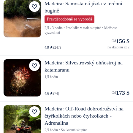
Madeira: Samostatná jízda v terénní
bugině
Pravděpodobně se vyprodá
2,5 - 3 hodin • Prohlídka v malé skupině • Možnost
vyzvednutí
156 $
Od
na skupinu až 2
4,9
(247)
Madeira: Silvestrovský ohňostroj na
katamaránu
1,5 hodin
173 $
Od
4,6
(74)
Madeira: Off-Road dobrodružství na
čtyřkolkách nebo čtyřkolkách -
Adrenalina
2,5 hodin • Soukromá skupina