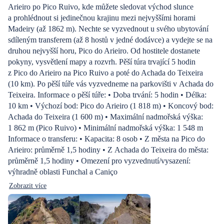
Arieiro po Pico Ruivo, kde můžete sledovat východ slunce
a prohlédnout si jedinečnou krajinu mezi nejvyššími horami
Madeiry (až 1862 m). Nechte se vyzvednout u svého ubytování
sdíleným transferem (až 8 hostů v jedné dodávce) a vydejte se na
druhou nejvyšší horu, Pico do Arieiro. Od hostitele dostanete
pokyny, vysvětlení mapy a rozvrh. Pěší túra trvající 5 hodin
z Pico do Arieiro na Pico Ruivo a poté do Achada do Teixeira
(10 km). Po pěší túře vás vyzvedneme na parkovišti v Achada do
Teixeira. Informace o pěší túře: • Doba trvání: 5 hodin • Délka:
10 km • Výchozí bod: Pico do Arieiro (1 818 m) • Koncový bod:
Achada do Teixeira (1 600 m) • Maximální nadmořská výška:
1 862 m (Pico Ruivo) • Minimální nadmořská výška: 1 548 m
Informace o transferu: • Kapacita: 8 osob • Z města na Pico do
Arieiro: průměrně 1,5 hodiny • Z Achada do Teixeira do města:
průměrně 1,5 hodiny • Omezení pro vyzvednutí/vysazení:
výhradně oblasti Funchal a Caniço
Zobrazit více