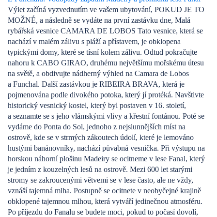
Výlet začíná vyzvednutím ve vašem ubytování, POKUD JE TO
MOŽNÉ, a následně se vydáte na první zastávku dne, Malá
rybářská vesnice CAMARA DE LOBOS Tato vesnice, která se
nachází v malém zálivu s pláží a přístavem, je obklopena
typickými domy, které se tísní kolem zálivu. Odtud pokračujte
nahoru k CABO GIRAO, druhému největšímu mořskému útesu
na světě, a obdivujte nádherný výhled na Camara de Lobos
a Funchal. Další zastávkou je RIBEIRA BRAVA, která je
pojmenována podle divokého potoka, který jí protéká. Navštivte
historický vesnický kostel, který byl postaven v 16. století,
a seznamte se s jeho vlámskými vlivy a křestní fontánou. Poté se
vydáme do Ponta do Sol, jednoho z nejslunnějších míst na
ostrově, kde se v strmých zákoutech údolí, které je lemováno
hustými banánovníky, nachází půvabná vesnička. Při výstupu na
horskou náhorní plošinu Madeiry se ocitneme v lese Fanal, který
je jedním z kouzelných lesů na ostrově. Mezi 600 let starými
stromy se zakroucenými větvemi se v lese často, ale ne vždy,
vznáší tajemná mlha. Postupně se ocitnete v neobyčejné krajině
obklopené tajemnou mlhou, která vytváří jedinečnou atmosféru.
Po příjezdu do Fanalu se budete moci, pokud to počasí dovolí,