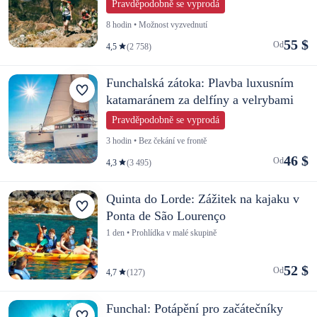
Pravděpodobně se vyprodá
8 hodin • Možnost vyzvednutí
55 $
Od
4,5
(2 758)
Funchalská zátoka: Plavba luxusním
katamaránem za delfíny a velrybami
Pravděpodobně se vyprodá
3 hodin • Bez čekání ve frontě
46 $
Od
4,3
(3 495)
Quinta do Lorde: Zážitek na kajaku v
Ponta de São Lourenço
1 den • Prohlídka v malé skupině
52 $
Od
4,7
(127)
Funchal: Potápění pro začátečníky