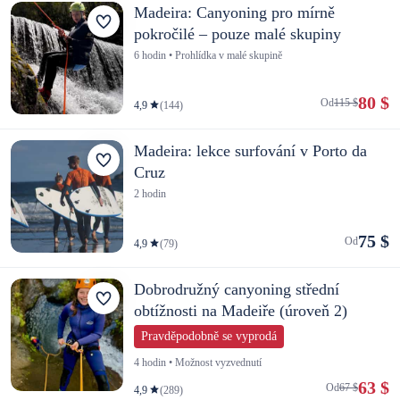
Madeira: Canyoning pro mírně
pokročilé – pouze malé skupiny
6 hodin • Prohlídka v malé skupině
80 $
Od
115 $
4,9
(144)
Madeira: lekce surfování v Porto da
Cruz
2 hodin
75 $
Od
4,9
(79)
Dobrodružný canyoning střední
obtížnosti na Madeiře (úroveň 2)
Pravděpodobně se vyprodá
4 hodin • Možnost vyzvednutí
63 $
Od
67 $
4,9
(289)