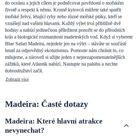
do oceánu a jejich cílem je podněcovat povědomí o mořském
životě a respekt k němu. Kromě kytovců můžete také spatřit
mořské želvy, létající ryby nebo různé mořské ptáky, kteří se
vznášejí nad vašimi hlavami. Každý výlet trvá přibližně dvě
hodiny a nabízí jedinečnou příležitost ponořit se do přírodních
krás a biologické rozmanitosti madeirských vod. Když si vyberete
Blue Safari Madeira, nejedete jen na výlet – stáváte se součástí
hnutí za odpovědný ekoturismus. Pomozte nám chránit to, co
milujeme, a zároveň si užijte jeden z nejnezapomenutelnějších
zážitků, které Atlantik nabízí. Nastupte na palubu a nechte
dobrodružství začít.
Zobrazit více
Madeira: Časté dotazy
Madeira: Které hlavní atrakce
nevynechat?