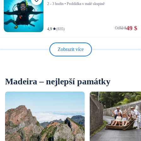
2 - 3 hodin • Prohlídka v malé skupině
49 $
Od
52 $
4,9
(835)
Zobrazit více
Madeira – nejlepší památky