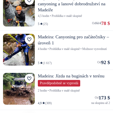
canyoning a lanové dobrodružství na
Madeiře
4,5 hodin • Prohlídka v malé skupině
78 $
Od
92 $
5
(25)
Madeira: Canyoning pro začátečníky –
úroveň 1
4 hodin • Prohlídka v malé skupině • Možnost vyzvednutí
92 $
Od
5
(1 617)
Madeira: Jízda na buginách v terénu
Pravděpodobně se vyprodá
2 hodin • Prohlídka v malé skupině
173 $
Od
na skupinu až 2
4,9
(309)