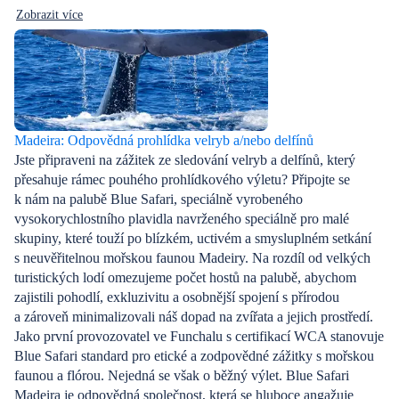
Zobrazit více
Madeira: Odpovědná prohlídka velryb a/nebo delfínů
Jste připraveni na zážitek ze sledování velryb a delfínů, který
přesahuje rámec pouhého prohlídkového výletu? Připojte se
k nám na palubě Blue Safari, speciálně vyrobeného
vysokorychlostního plavidla navrženého speciálně pro malé
skupiny, které touží po blízkém, uctivém a smysluplném setkání
s neuvěřitelnou mořskou faunou Madeiry. Na rozdíl od velkých
turistických lodí omezujeme počet hostů na palubě, abychom
zajistili pohodlí, exkluzivitu a osobnější spojení s přírodou
a zároveň minimalizovali náš dopad na zvířata a jejich prostředí.
Jako první provozovatel ve Funchalu s certifikací WCA stanovuje
Blue Safari standard pro etické a zodpovědné zážitky s mořskou
faunou a flórou. Nejedná se však o běžný výlet. Blue Safari
Madeira je odpovědná společnost, která se hluboce angažuje