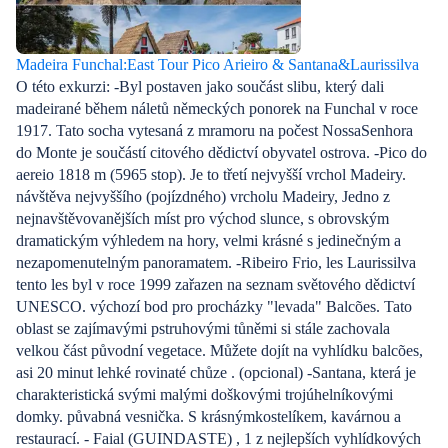
Madeira Funchal:East Tour Pico Arieiro & Santana&Laurissilva
O této exkurzi: -Byl postaven jako součást slibu, který dali
madeirané během náletů německých ponorek na Funchal v roce
1917. Tato socha vytesaná z mramoru na počest NossaSenhora
do Monte je součástí citového dědictví obyvatel ostrova. -Pico do
aereio 1818 m (5965 stop). Je to třetí nejvyšší vrchol Madeiry.
návštěva nejvyššího (pojízdného) vrcholu Madeiry, Jedno z
nejnavštěvovanějších míst pro východ slunce, s obrovským
dramatickým výhledem na hory, velmi krásné s jedinečným a
nezapomenutelným panoramatem. -Ribeiro Frio, les Laurissilva
tento les byl v roce 1999 zařazen na seznam světového dědictví
UNESCO. výchozí bod pro procházky "levada" Balcões. Tato
oblast se zajímavými pstruhovými tůněmi si stále zachovala
velkou část původní vegetace. Můžete dojít na vyhlídku balcões,
asi 20 minut lehké rovinaté chůze . (opcional) -Santana, která je
charakteristická svými malými doškovými trojúhelníkovými
domky. půvabná vesnička. S krásnýmkostelíkem, kavárnou a
restaurací. - Faial (GUINDASTE) , 1 z nejlepších vyhlídkových