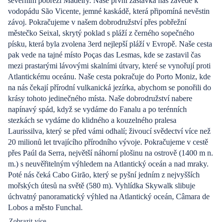
severním pobřeží Madeiry. Naše první zastávka nás zavede k
vodopádu São Vicente, jemné kaskádě, která připomíná nevěstin
závoj. Pokračujeme v našem dobrodružství přes pobřežní
městečko Seixal, skrytý poklad s pláží z černého sopečného
písku, která byla zvolena 3erd nejlepší pláží v Evropě. Naše cesta
pak vede na tajné místo Poças das Lesmas, kde se zastavil čas
mezi prastarými lávovými skalními útvary, které se vynořují proti
Atlantickému oceánu. Naše cesta pokračuje do Porto Moniz, kde
na nás čekají přírodní vulkanická jezírka, abychom se ponořili do
krásy tohoto jedinečného místa. Naše dobrodružství nabere
napínavý spád, když se vydáme do Fanalu a po terénních
stezkách se vydáme do klidného a kouzelného pralesa
Laurissilva, který se před vámi odhalí; živoucí svědectví více než
20 milionů let trvajícího přírodního vývoje. Pokračujeme v cestě
přes Paúl da Serra, největší náhorní plošinu na ostrově (1400 m n.
m.) s neuvěřitelným výhledem na Atlantický oceán a nad mraky.
Poté nás čeká Cabo Girão, který se pyšní jedním z nejvyšších
mořských útesů na světě (580 m). Vyhlídka Skywalk slibuje
úchvatný panoramatický výhled na Atlantický oceán, Câmara de
Lobos a město Funchal.
Zobrazit více