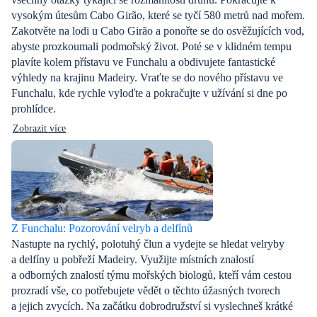
vysokým útesům Cabo Girão, které se tyčí 580 metrů nad mořem.
Zakotvěte na lodi u Cabo Girão a ponořte se do osvěžujících vod,
abyste prozkoumali podmořský život. Poté se v klidném tempu
plavíte kolem přístavu ve Funchalu a obdivujete fantastické
výhledy na krajinu Madeiry. Vraťte se do nového přístavu ve
Funchalu, kde rychle vyloďte a pokračujte v užívání si dne po
prohlídce.
Zobrazit více
Z Funchalu: Pozorování velryb a delfínů
Nastupte na rychlý, polotuhý člun a vydejte se hledat velryby
a delfíny u pobřeží Madeiry. Využijte místních znalostí
a odborných znalostí týmu mořských biologů, kteří vám cestou
prozradí vše, co potřebujete vědět o těchto úžasných tvorech
a jejich zvycích. Na začátku dobrodružství si vyslechneš krátké