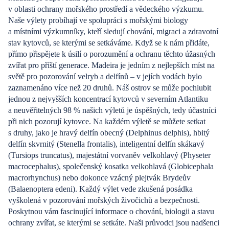
v oblasti ochrany mořského prostředí a vědeckého výzkumu.
Naše výlety probíhají ve spolupráci s mořskými biology
a místními výzkumníky, kteří sledují chování, migraci a zdravotní
stav kytovců, se kterými se setkáváme. Když se k nám přidáte,
přímo přispějete k úsilí o porozumění a ochranu těchto úžasných
zvířat pro příští generace. Madeira je jedním z nejlepších míst na
světě pro pozorování velryb a delfínů – v jejích vodách bylo
zaznamenáno více než 20 druhů. Náš ostrov se může pochlubit
jednou z nejvyšších koncentrací kytovců v severním Atlantiku
a neuvěřitelných 98 % našich výletů je úspěšných, tedy účastníci
při nich pozorují kytovce. Na každém výletě se můžete setkat
s druhy, jako je hravý delfín obecný (Delphinus delphis), hbitý
delfín skvrnitý (Stenella frontalis), inteligentní delfín skákavý
(Tursiops truncatus), majestátní vorvaněv velkohlavý (Physeter
macrocephalus), společenský kosatka velkohlavá (Globicephala
macrorhynchus) nebo dokonce vzácný plejtvák Brydeův
(Balaenoptera edeni). Každý výlet vede zkušená posádka
vyškolená v pozorování mořských živočichů a bezpečnosti.
Poskytnou vám fascinující informace o chování, biologii a stavu
ochrany zvířat, se kterými se setkáte. Naši průvodci jsou nadšenci