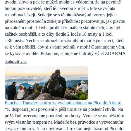
úvodní slovo a pak se můžeš uvolnit s vědomím, že na pevnině
budou pozorovatelé, kteří tě navedou k místu, kde se zvířata
v moři nacházejí. Setkejte se s těmito úžasnými tvory v jejich
přirozeném prostředí a získejte příležitost pozorovat je, jak plavou
na volném moři. Plavba probíhá v malých skupinkách, aby byl
zážitek osobnější, a to díky flotile 2 lodí s 18 místy a 1 lodi
s 36 místy. Nechte se okouzlit roztomilými mořskými savci, kteří
se k vám přiblíží, aby si s vámi pohráli v moři! Garantujeme vám,
že kytovce uvidíte. Pokud ne, slibujeme ti druhý výlet ZDARMA
Zobrazit více
Funchal: Transfer na túru za východu slunce na Pico do Arieiro
*K dispozici jsou povolení k pěší turistice na poslední chvíli. Na
požádání rezervujeme povolení pro hosty. Vydejte se na pěší túru
svým vlastním tempem na Madeiře bez průvodce s vyzvednutím
a vysazením u vašeho ubytování. Prozkoumejte trasu od Pico do