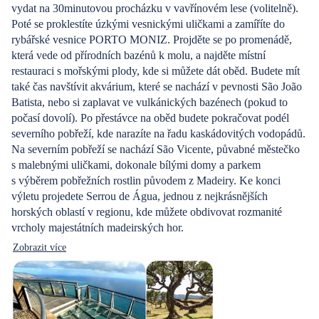
vydat na 30minutovou procházku v vavřínovém lese (volitelně).
Poté se proklestíte úzkými vesnickými uličkami a zamíříte do
rybářské vesnice PORTO MONIZ. Projděte se po promenádě,
která vede od přírodních bazénů k molu, a najděte místní
restauraci s mořskými plody, kde si můžete dát oběd. Budete mít
také čas navštívit akvárium, které se nachází v pevnosti São João
Batista, nebo si zaplavat ve vulkánických bazénech (pokud to
počasí dovolí). Po přestávce na oběd budete pokračovat podél
severního pobřeží, kde narazíte na řadu kaskádovitých vodopádů.
Na severním pobřeží se nachází São Vicente, půvabné městečko
s malebnými uličkami, dokonale bílými domy a parkem
s výběrem pobřežních rostlin původem z Madeiry. Ke konci
výletu projedete Serrou de Água, jednou z nejkrásnějších
horských oblastí v regionu, kde můžete obdivovat rozmanité
vrcholy majestátních madeirských hor.
Zobrazit více