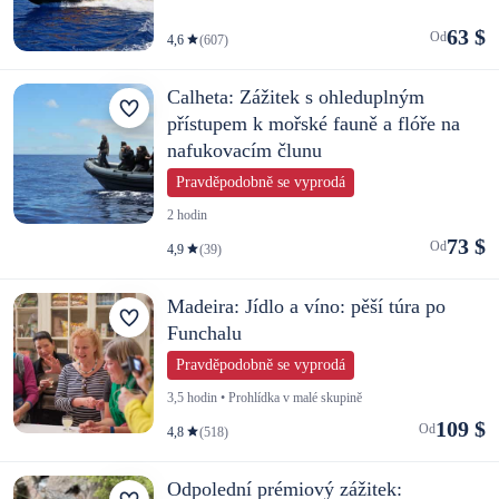
63 $
Od
4,6
(607)
Calheta: Zážitek s ohleduplným
přístupem k mořské fauně a flóře na
nafukovacím člunu
Pravděpodobně se vyprodá
2 hodin
73 $
Od
4,9
(39)
Madeira: Jídlo a víno: pěší túra po
Funchalu
Pravděpodobně se vyprodá
3,5 hodin • Prohlídka v malé skupině
109 $
Od
4,8
(518)
Odpolední prémiový zážitek: