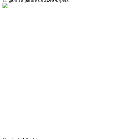
11 giorni a partire da
3240 €
/pers.