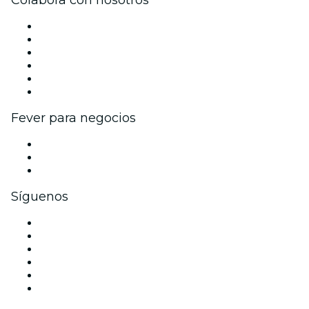
Gestiona tu evento
Publica tu evento
Eventos y beneficios para empresas
Programa de Afiliados
Programa de embajadores e influencers
Colaboraciones de marca
Fever para negocios
Eventos privados y entradas de grupo
Beneficios corporativos
Tarjetas y cupones de regalo corporativos
Síguenos
Facebook
X (Twitter)
Instagram
TikTok
LinkedIn
Youtube