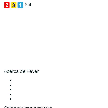
Sol
Acerca de Fever
Prensa
Únete al equipo
Becas de Excelencia
Tarjetas Regalo
Centro de asistencia
Colabora con nosotros