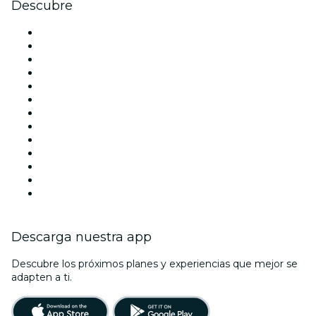
Descubre
Locales y espacios de eventos en Madrid
España
Hoy
Mañana
Esta semana
Este fin de semana
Halloween
San Valentín
Team Building Madrid
La La Love You
Viva Suecia
Navidad
Año Nuevo
Descarga nuestra app
Descubre los próximos planes y experiencias que mejor se
adapten a ti.