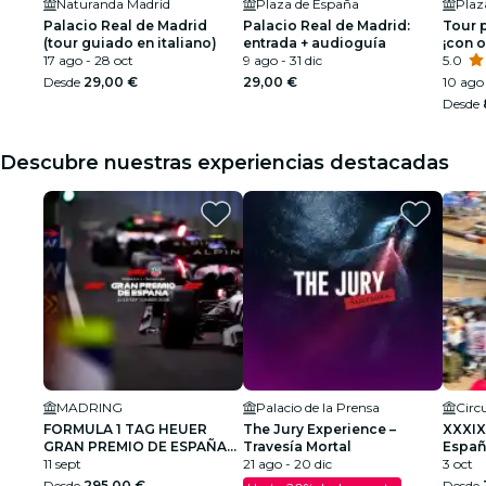
Naturanda Madrid
Plaza de España
Plaz
Palacio Real de Madrid
Palacio Real de Madrid:
Tour 
(tour guiado en italiano)
entrada + audioguía
¡con o
17 ago - 28 oct
9 ago - 31 dic
5.0
Desde
29,00 €
29,00 €
10 ago 
Desde
Descubre nuestras experiencias destacadas
MADRING
Palacio de la Prensa
FORMULA 1 TAG HEUER
The Jury Experience –
XXXIX
GRAN PREMIO DE ESPAÑA
Travesía Mortal
Españ
2026
11 sept
21 ago - 20 dic
Cami
3 oct
Desde
295,00 €
Desde