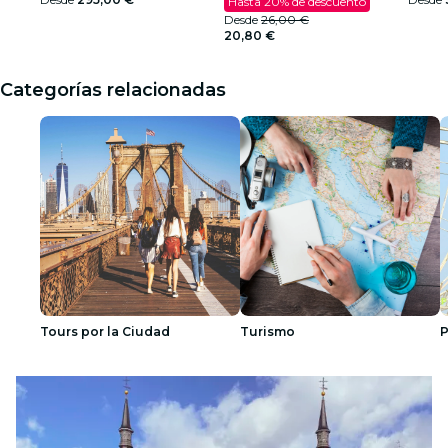
Hasta 20% de descuento
Desde
26,00 €
20,80 €
Categorías relacionadas
Tours por la Ciudad
Turismo
P