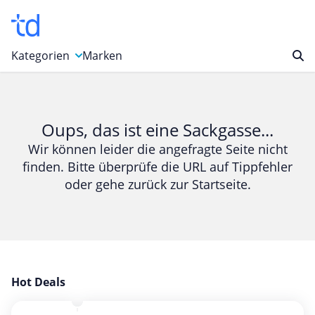
Kategorien
Marken
Auto, Motorrad & Werkzeuge
Blumen & Geschenke
Oups, das ist eine Sackgasse...
Bücher & Magazine
Wir können leider die angefragte Seite nicht
finden. Bitte überprüfe die URL auf Tippfehler
Computer & Elektronik
oder gehe zurück zur Startseite.
Entertainment & Media
Essen & Trinken
Foto, Druck & Büro
Gaming & Spielzeug
Garten, Haushalt & Tiere
Hot Deals
Gesundheit & Beauty