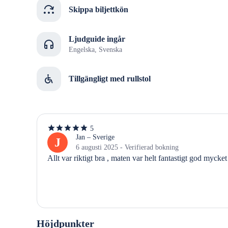
Skippa biljettkön
Ljudguide ingår
Engelska, Svenska
Tillgängligt med rullstol
5
5
av
Jan – Sverige
J
5
6 augusti 2025 - Verifierad bokning
stjärnor
Allt var riktigt bra , maten var helt fantastigt god mycket
Höjdpunkter