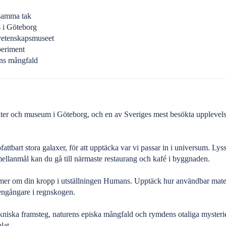
 samma tak
s i Göteborg
v vetenskapsmuseet
periment
ens mångfald
center och museum i Göteborg, och en av Sveriges mest besökta upplevelse
attbart stora galaxer, för att upptäcka var vi passar in i universum. Lyss
mellanmål kan du gå till närmaste restaurang och kafé i byggnaden.
g mer om din kropp i utställningen Humans. Upptäck hur användbar mate
ngångare i regnskogen.
kniska framsteg, naturens episka mångfald och rymdens otaliga myster
lat.