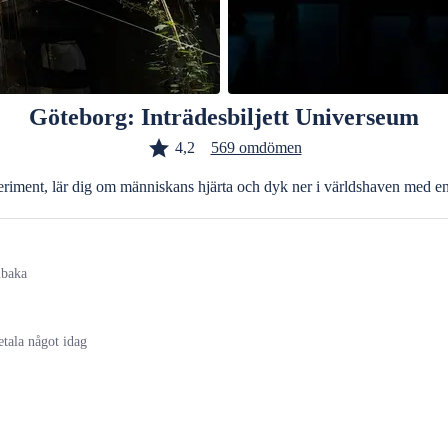
Göteborg: Inträdesbiljett Universeum
4,2
569 omdömen
periment, lär dig om människans hjärta och dyk ner i världshaven med en
lbaka
etala något idag