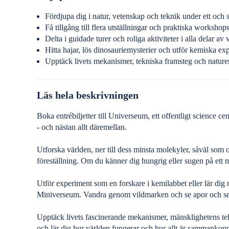
Fördjupa dig i natur, vetenskap och teknik under ett och
Få tillgång till flera utställningar och praktiska workshop
Delta i guidade turer och roliga aktiviteter i alla delar a
Hitta hajar, lös dinosauriemysterier och utför kemiska ex
Upptäck livets mekanismer, tekniska framsteg och natur
Läs hela beskrivningen
Boka entrébiljetter till Universeum, ett offentligt science 
- och nästan allt däremellan.
Utforska världen, ner till dess minsta molekyler, såväl som of
föreställning. Om du känner dig hungrig eller sugen på ett 
Utför experiment som en forskare i kemilabbet eller lär di
Miniverseum. Vandra genom vildmarken och se apor och se
Upptäck livets fascinerande mekanismer, mänsklighetens te
och lär dig hur världen fungerar och hur allt är sammankopp