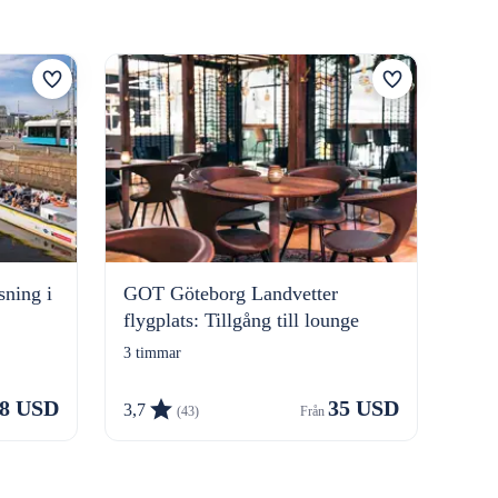
Göte
sning i
GOT Göteborg Landvetter
flygplats: Tillgång till lounge
2 ti
3 timmar
8 USD
35 USD
3,7
4,8
(43)
Från 