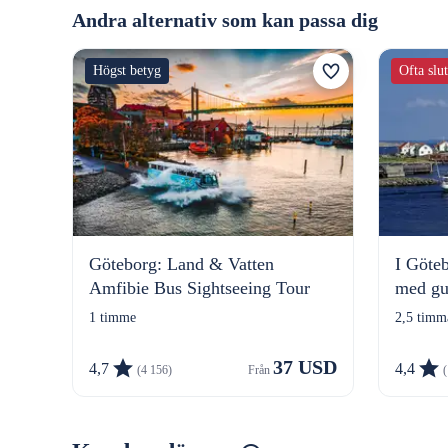
Andra alternativ som kan passa dig
Högst betyg
Ofta slu
Göteborg: Land & Vatten
I Göte
Amfibie Bus Sightseeing Tour
med gu
1 timme
2,5 timm
37 USD
4,7
4,4
(4 156)
Från 
(