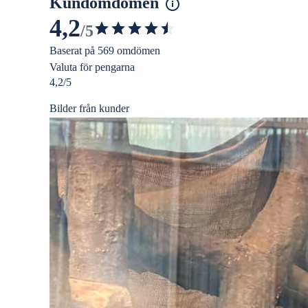
Kundomdömen
4,2
/5
4.245873758212469
av
Baserat på 569 omdömen
5
Valuta för pengarna
4,2/5
stjärnor
Bilder från kunder