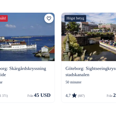
tsåld
Högst betyg
borg: Skärgårdskryssning
Göteborg: Sightseeingkrys
ide
stadskanalen
ar
50 minuter
45 USD
2
4,7
1 371)
Från 
(687)
Från 