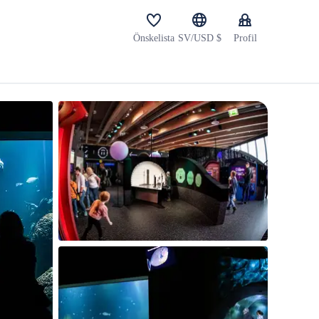
Önskelista
SV/USD $
Profil