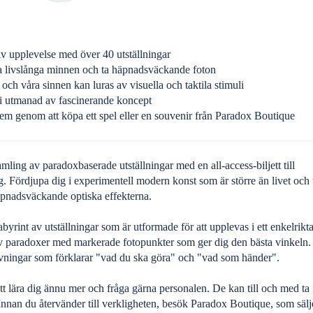
tiv upplevelse med över 40 utställningar
a livslånga minnen och ta häpnadsväckande foton
och våra sinnen kan luras av visuella och taktila stimuli
li utmanad av fascinerande koncept
em genom att köpa ett spel eller en souvenir från Paradox Boutique
mling av paradoxbaserade utställningar med en all-access-biljett till
 Fördjupa dig i experimentell modern konst som är större än livet och 
häpnadsväckande optiska effekterna.
byrint av utställningar som är utformade för att upplevas i ett enkelrikta
 av paradoxer med markerade fotopunkter som ger dig den bästa vinkeln.
ivningar som förklarar "vad du ska göra" och "vad som händer".
 lära dig ännu mer och fråga gärna personalen. De kan till och med ta
Innan du återvänder till verkligheten, besök Paradox Boutique, som sälj