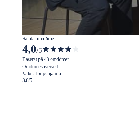
Samlat omdöme
4,0
/5
4.011524240324665
av
Baserat på 43 omdömen
5
Omdömesöversikt
Valuta för pengarna
stjärnor
3,8/5