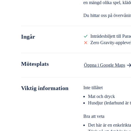
en mängd olika spel, kläd
Du hittar oss på övervån
Ingår
Inträdesbiljett till P
Zero Gravity-upplevels
Mötesplats
Öppna i Google Maps
Viktig information
Inte tillåtet
Mat och dryck
Husdjur (ledarhund är ti
Bra att veta
Det här är en enkelrikta