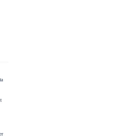
ta
t
er