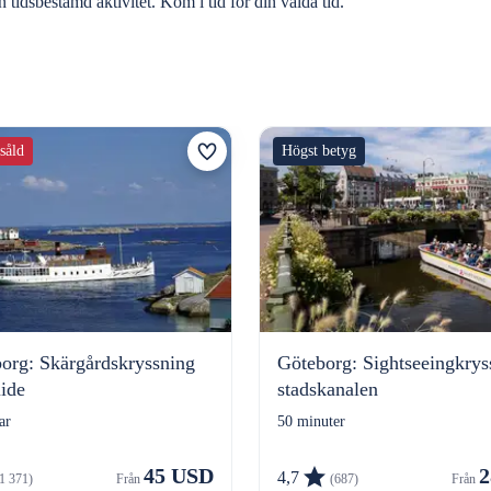
n tidsbestämd aktivitet. Kom i tid för din valda tid.
tsåld
Högst betyg
borg: Skärgårdskryssning
Göteborg: Sightseeingkrys
ide
stadskanalen
ar
50 minuter
45 USD
2
4,7
1 371)
Från 
(687)
Från 