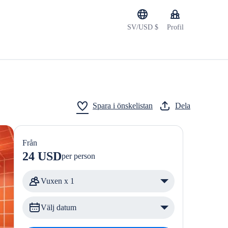
SV/USD $
Profil
Spara i önskelistan
Dela
Från
24 USD
per person
Vuxen x 1
Välj datum