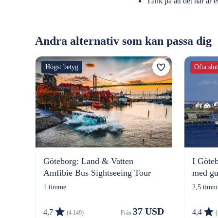
Tänk på att det här är e
Andra alternativ som kan passa dig
Högst betyg
Ofta slu
Göteborg: Land & Vatten
I Göte
Amfibie Bus Sightseeing Tour
med gu
1 timme
2,5 timm
37 USD
4,7
4,4
(4 149)
Från 
(