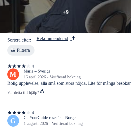
+9
Rekommenderad
Sortera efter:
Filtrera
4
4
av
Marie – Sverige
M
5
16 april 2026 - Verifierad bokning
stjärnor
Rolig upplevelse, alla små som stora nöjda. Lite för många besökar
Var detta till hjälp?
4
4
av
GetYourGuide-resenär – Norge
G
5
1 augusti 2026 - Verifierad bokning
stjärnor