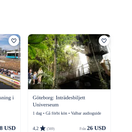
GOT
sning i
Göteborg: Inträdesbiljett
flyg
Universeum
3 ti
1 dag • Gå förbi kön • Valbar audioguide
8 USD
26 USD
4,2
3,7
(569)
Från 