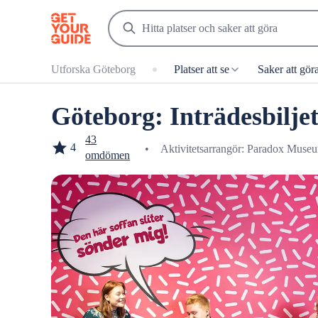
Utforska Göteborg
Platser att se
Saker att gör
Göteborg: Inträdesbiljet
43
4
•
Aktivitetsarrangör: Paradox Mus
omdömen