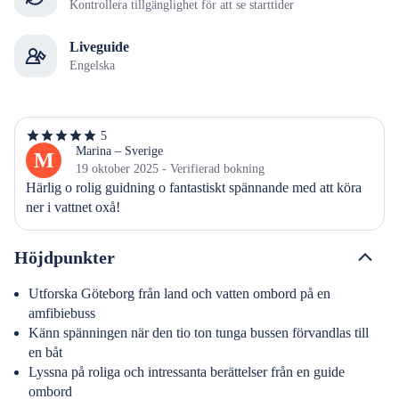
Kontrollera tillgänglighet för att se starttider
Liveguide
Engelska
5
5
av
Marina – Sverige
M
5
19 oktober 2025 - Verifierad bokning
stjärnor
Härlig o rolig guidning o fantastiskt spännande med att köra 
ner i vattnet oxå!
Höjdpunkter
Utforska Göteborg från land och vatten ombord på en
amfibiebuss
Känn spänningen när den tio ton tunga bussen förvandlas till
en båt
Lyssna på roliga och intressanta berättelser från en guide
ombord