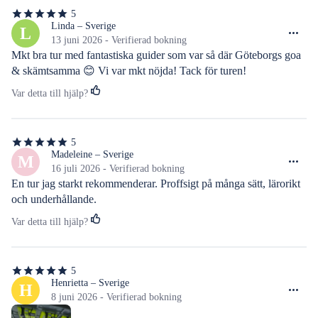
5
5
av
Linda – Sverige
L
5
13 juni 2026 - Verifierad bokning
stjärnor
Mkt bra tur med fantastiska guider som var så där Göteborgs goa 
& skämtsamma 😊 Vi var mkt nöjda! Tack för turen!
Var detta till hjälp?
5
5
av
Madeleine – Sverige
M
5
16 juli 2026 - Verifierad bokning
stjärnor
En tur jag starkt rekommenderar. Proffsigt på många sätt, lärorikt 
och underhållande.
Var detta till hjälp?
5
5
av
Henrietta – Sverige
H
5
8 juni 2026 - Verifierad bokning
stjärnor