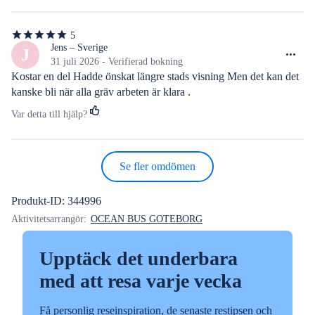
5
5
av
Jens – Sverige
J
5
31 juli 2026 - Verifierad bokning
stjärnor
Kostar en del Hadde önskat längre stads visning Men det kan det 
kanske bli när alla gräv arbeten är klara .
Var detta till hjälp?
Se fler omdömen
Produkt-ID: 344996
Aktivitetsarrangör:
OCEAN BUS GOTEBORG
Upptäck det underbara
med att resa varje vecka
Få personlig reseinspiration, de senaste restipsen och