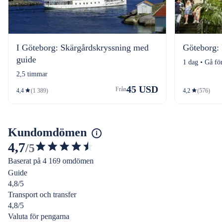
I Göteborg: Skärgårdskryssning med
Göteborg: 
guide
1 dag • Gå fö
2,5 timmar
45 USD
Från
4,4
(1 389)
4,2
(576)
Kundomdömen
4,7
/5
4.688479641900942
Baserat på 4 169 omdömen
av
Guide
5
4,8/5
stjärnor
Transport och transfer
4,8/5
Valuta för pengarna