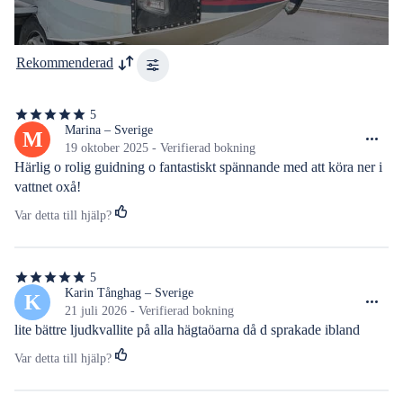
Rekommenderad
5
5
av
Marina – Sverige
M
5
19 oktober 2025 - Verifierad bokning
stjärnor
Härlig o rolig guidning o fantastiskt spännande med att köra ner i 
vattnet oxå!
Var detta till hjälp?
5
5
av
Karin Tånghag – Sverige
K
5
21 juli 2026 - Verifierad bokning
stjärnor
lite bättre ljudkvallite på alla hägtaöarna då d sprakade ibland
Var detta till hjälp?