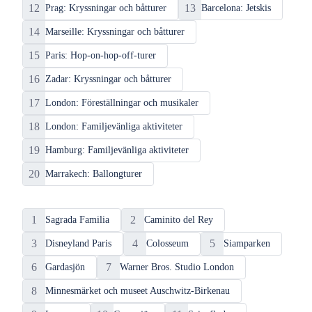
12
13
Prag: Kryssningar och båtturer
Barcelona: Jetskis
14
Marseille: Kryssningar och båtturer
15
Paris: Hop-on-hop-off-turer
16
Zadar: Kryssningar och båtturer
17
London: Föreställningar och musikaler
18
London: Familjevänliga aktiviteter
19
Hamburg: Familjevänliga aktiviteter
20
Marrakech: Ballongturer
Populära
attraktioner
1
2
Sagrada Familia
Caminito del Rey
3
4
5
Disneyland Paris
Colosseum
Siamparken
6
7
Gardasjön
Warner Bros. Studio London
8
Minnesmärket och museet Auschwitz-Birkenau