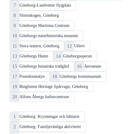
7
Göteborg-Landvetter flygplats
8
Slottsskogen, Göteborg
9
Göteborgs Maritima Centrum
10
Göteborgs naturhistoriska museum
11
12
Stora teatern, Göteborg
Ullevi
13
14
Göteborgs Hamn
Göteborgsoperan
15
16
Göteborgs botaniska trädgård
Aeroseum
17
18
Poseidonstatyn
Göteborgs konstmuseum
19
Ringlinien Heritage Spårvagn, Göteborg
20
Alfons Åbergs kulturcentrum
Erfarenheter
i
1
Göteborg: Kryssningar och båtturer
Göteborg
2
Göteborg: Familjevänliga aktiviteter