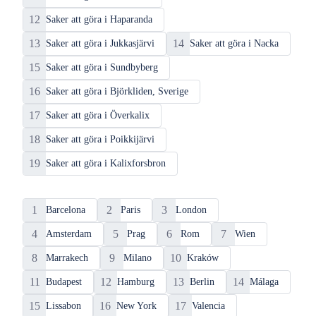
12
Saker att göra i Haparanda
13
14
Saker att göra i Jukkasjärvi
Saker att göra i Nacka
15
Saker att göra i Sundbyberg
16
Saker att göra i Björkliden, Sverige
17
Saker att göra i Överkalix
18
Saker att göra i Poikkijärvi
19
Saker att göra i Kalixforsbron
Toppdestinationer
1
2
3
Barcelona
Paris
London
4
5
6
7
Amsterdam
Prag
Rom
Wien
8
9
10
Marrakech
Milano
Kraków
11
12
13
14
Budapest
Hamburg
Berlin
Málaga
15
16
17
Lissabon
New York
Valencia