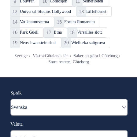
9
10
11
Louvren
Comosjön
Seinefloden
12
13
Universal Studios Hollywood
Eiffeltornet
14
15
Vatikanmuseerna
Forum Romanum
16
17
18
Park Güell
Etna
Versailles slott
19
20
Neuschwanstein slott
Wieliczka saltgruva
Sverige
Västra Götalands län
Saker att göra i Göteborg
Stora teatern, Göteborg
Språk
Valuta