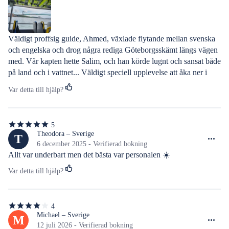
Väldigt proffsig guide, Ahmed, växlade flytande mellan svenska 
och engelska och drog några rediga Göteborgsskämt längs vägen 
med. Vår kapten hette Salim, och han körde lugnt och sansat både 
på land och i vattnet... Väldigt speciell upplevelse att åka ner i 
vattnet med bussen, kan varmt rekommenderas.
Var detta till hjälp?
5
5
av
Theodora – Sverige
T
5
6 december 2025 - Verifierad bokning
stjärnor
Allt var underbart men det bästa var personalen ☀️
Var detta till hjälp?
4
4
av
Michael – Sverige
M
5
12 juli 2026 - Verifierad bokning