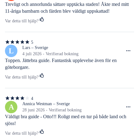
stjärnor
Trevligt och annorlunda sättare upptäcka staden! Åkte med mitt 
11-åriga barnbarn och färden blev väldigt uppskattad!
Var detta till hjälp?
5
5
av
Lars – Sverige
L
5
4 juli 2026 - Verifierad bokning
stjärnor
Toppen. Jättebra guide. Fantastisk upplevelse även för en 
göteborgare.
Var detta till hjälp?
4
4
av
Annica Westman – Sverige
A
5
28 juni 2026 - Verifierad bokning
stjärnor
Väldigt bra guide - Otto!!! Roligt med en tur på både land och 
sjöss!
Var detta till hjälp?