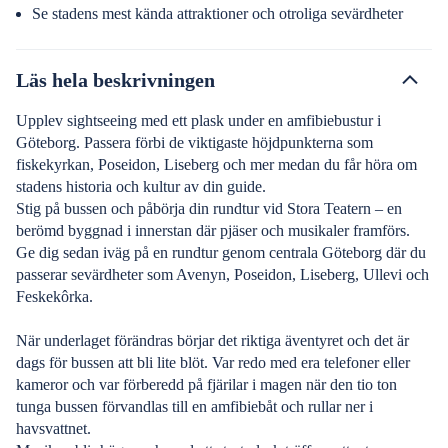
Se stadens mest kända attraktioner och otroliga sevärdheter
Läs hela beskrivningen
Upplev sightseeing med ett plask under en amfibiebustur i
Göteborg. Passera förbi de viktigaste höjdpunkterna som
fiskekyrkan, Poseidon, Liseberg och mer medan du får höra om
stadens historia och kultur av din guide.
Stig på bussen och påbörja din rundtur vid Stora Teatern – en
berömd byggnad i innerstan där pjäser och musikaler framförs.
Ge dig sedan iväg på en rundtur genom centrala Göteborg där du
passerar sevärdheter som Avenyn, Poseidon, Liseberg, Ullevi och
Feskekôrka.
När underlaget förändras börjar det riktiga äventyret och det är
dags för bussen att bli lite blöt. Var redo med era telefoner eller
kameror och var förberedd på fjärilar i magen när den tio ton
tunga bussen förvandlas till en amfibiebåt och rullar ner i
havsvattnet.