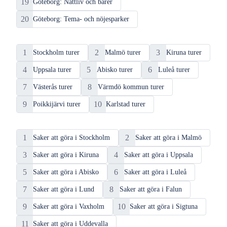
19
Göteborg: Nattliv och barer
20
Göteborg: Tema- och nöjesparker
Turer
i
1
2
3
Stockholm turer
Malmö turer
Kiruna turer
Sverige
4
5
6
Uppsala turer
Abisko turer
Luleå turer
7
8
Västerås turer
Värmdö kommun turer
9
10
Poikkijärvi turer
Karlstad turer
Saker
att
1
2
Saker att göra i Stockholm
Saker att göra i Malmö
göra
3
4
Saker att göra i Kiruna
Saker att göra i Uppsala
i
Sverige
5
6
Saker att göra i Abisko
Saker att göra i Luleå
7
8
Saker att göra i Lund
Saker att göra i Falun
9
10
Saker att göra i Vaxholm
Saker att göra i Sigtuna
11
Saker att göra i Uddevalla