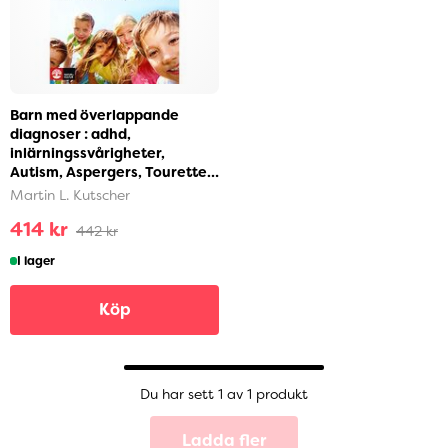
Barn med överlappande
diagnoser : adhd,
inlärningssvårigheter,
Autism, Aspergers, Tourette,
ångest mfl (inbunden)
Martin L. Kutscher
414 kr
442 kr
I lager
Köp
Du har sett 1 av 1 produkt
Ladda fler