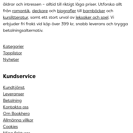
åldrar och intressen – alltid till riktigt låga priser. Utforska allt
från
romantik
,
deckare
och
biografier
till
barnböcker
och
kurslitteratur
, samt ett stort urval av
leksaker och spel
. Vi
erbjuder fri frakt vid köp över 399 kr, snabb leverans och trygga
betalningsalternativ.
Kategorier
Topplistor
Nyheter
Kundservice
Kundtjänst
Leveranser
Betalning
Kontakta oss
Om Bookhero
Allmänna villkor
Cookies
Mina fakturor