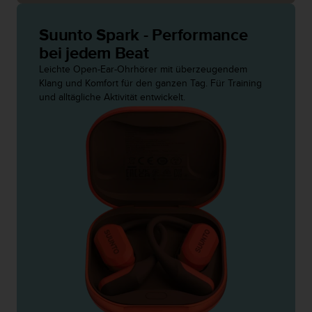
s
n
o
Suunto Spark - Performance
r
bei jedem Beat
m
Leichte Open-Ear-Ohrhörer mit überzeugendem
e
Klang und Komfort für den ganzen Tag. Für Training
n
und alltägliche Aktivität entwickelt.
a
n
.
S
o
l
l
t
e
s
t
d
u
P
r
o