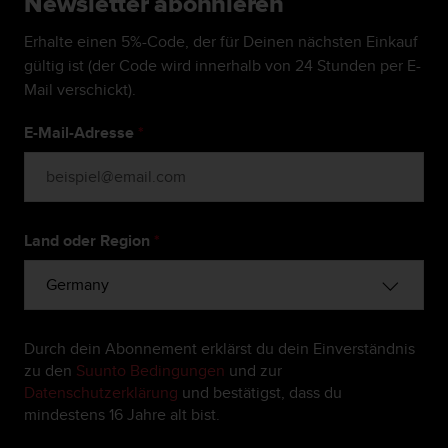
Newsletter abonnieren
b
s
Erhalte einen 5%-Code, der für Deinen nächsten Einkauf
i
gültig ist (der Code wird innerhalb von 24 Stunden per E-
t
Mail verschickt).
e
h
E-Mail-Adresse
*
a
b
e
n
,
k
Land oder Region
*
o
n
t
a
k
Durch dein Abonnement erklärst du dein Einverständnis
t
zu den
Suunto Bedingungen
und zur
i
Datenschutzerklärung
und bestätigst, dass du
e
mindestens 16 Jahre alt bist.
r
e