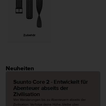
G
)
2
.
0
s
o
Zubehör
w
i
e
d
e
r
E
Neuheiten
r
f
ü
Suunto Core 2 - Entwickelt für
l
Abenteuer abseits der
l
Zivilisation
u
n
Von Wanderungen bis zu Abenteuern abseits der
g
Zivilisation: Verfolge deine Höhe, bleibe über