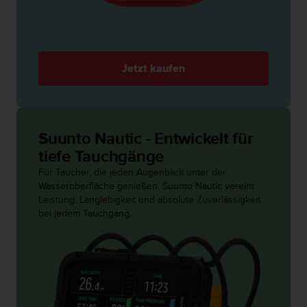
b
l
e
m
e
Jetzt kaufen
m
i
t
d
e
Suunto Nautic - Entwickelt für
m
tiefe Tauchgänge
Z
Für Taucher, die jeden Augenblick unter der
u
Wasseroberfläche genießen. Suunto Nautic vereint
g
Leistung, Langlebigkeit und absolute Zuverlässigkeit
r
bei jedem Tauchgang.
i
f
f
a
u
f
I