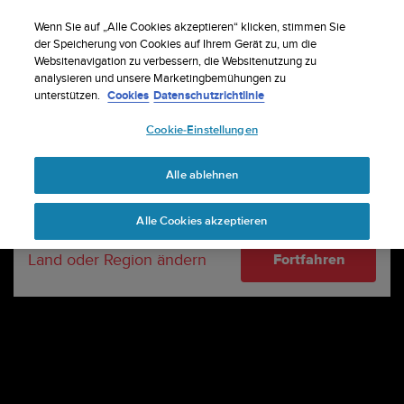
S
Registriere dich für den Newsletter und erhalte
u
Wenn Sie auf „Alle Cookies akzeptieren“ klicken, stimmen Sie
5% Rabatt
| Kostenlose Retouren
u
der Speicherung von Cookies auf Ihrem Gerät zu, um die
Dein Land oder deine Region:
Websitenavigation zu verbessern, die Websitenutzung zu
n
analysieren und unsere Marketingbemühungen zu
t
unterstützen.
Cookies
Datenschutzrichtlinie
o
United States
s
Cookie-Einstellungen
t
r
Currency: $ (USD)
e
Alle ablehnen
b
Shipping only to United States
t
Alle Cookies akzeptieren
d
i
Land oder Region ändern
Fortfahren
e
K
o
n
f
o
r
m