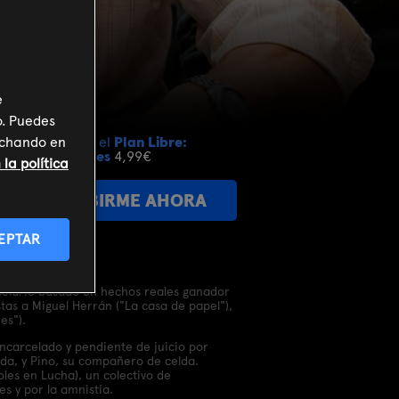
e
o. Puedes
inchando en
Incluido en el
Plan Libre:
Cine y Series
4,99€
la política
SUSCRIBIRME AHORA
EPTAR
arcelario basado en hechos reales ganador
as a Miguel Herrán ("La casa de papel"),
es").
encarcelado y pendiente de juicio por
a, y Pino, su compañero de celda.
es en Lucha), un colectivo de
s y por la amnistía.