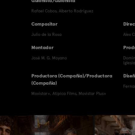
Guionista/Guionista
Rafael Cobos
,
Alberto Rodríguez
Compositor
Direc
Julio de la Rosa
Alex C
Montador
Prod
José M. G. Moyano
Domin
Iglesi
Productora (Compañía)/Productora
Diseñ
(Compañía)
Ferna
Movistar+
,
Atípica Films
,
Movistar Plus+