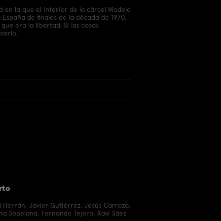
d en la que el interior de la cárcel Modelo
 España de finales de la década de 1970,
e era la libertad. Si las cosas
cerlo.
rto
l Herrán
,
Javier Gutiérrez
,
Jesús Carroza
,
ina Sopelana
,
Fernando Tejero
,
Xavi Sáez