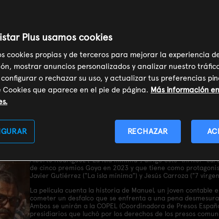
istar Plus usamos cookies
7
os cookies propias y de terceros para mejorar la experiencia d
ón, mostrar anuncios personalizados y analizar nuestro tráfic
 configurar o rechazar su uso, y actualizar tus preferencias p
e Cookies que aparece en el pie de página.
Más información en 
es.
SOY CLIENTE
IGURAR
RECHAZAR
AC
Sinopsis
Alberto Rodríguez ("La isla mínima") dirige este 'thriller' c
de cinco premios Goya en 2023 y que tiene como protagonist
Javier Gutiérrez ("La isla mínima") y Jesús Carroza ("7 vírgen
La película cuenta la historia de Manuel, un joven contable 
cometer un desfalco que se enfrenta a una pena desmesurad
Ambos se unirán a la COPEL (Coordinadora de Presos Español
presidiarios que luchó por los derechos de los presos comune