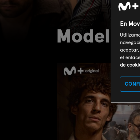
En Mov
Modelo 7
Utilizam
navegaci
aceptar,
el enlac
de cooki
CONF