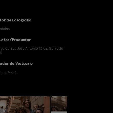
tor de Fotografía
atalán
uctor/Productor
go Corral
,
Jose Antonio Félez
,
Gervasio
as
ador de Vestuario
ndo García